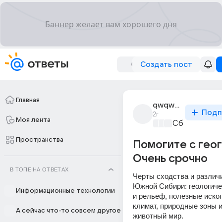
Создать пост
Главная
qwqwqwqwqw_3
Подп
2г
Моя лента
Сборная До
Пространства
Помогите с гео
Очень срочно
В ТОПЕ НА ОТВЕТАХ
Черты сходства и различи
Южной Сибири: геологиче
Информационные технологии
и рельеф, полезные ископ
климат, природные зоны и
А сейчас что-то совсем другое
животный мир.