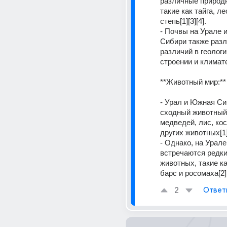
различные природн
такие как тайга, ле
степь[1][3][4].
- Почвы на Урале и
Сибири также разл
различий в геологи
строении и климате[
**Животный мир:**
- Урал и Южная Си
сходный животный 
медведей, лис, кос
других животных[1]
- Однако, на Урале
встречаются редки
животных, такие ка
барс и росомаха[2][
2
Ответ