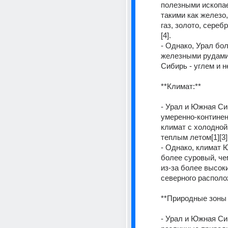
полезными ископа
такими как железо, 
газ, золото, серебр
[4].
- Однако, Урал бол
железными рудами
Сибирь - углем и не
**Климат:**
- Урал и Южная Си
умеренно-континен
климат с холодной 
теплым летом[1][3][
- Однако, климат 
более суровый, чем
из-за более высоки
северного располож
**Природные зоны 
- Урал и Южная Си