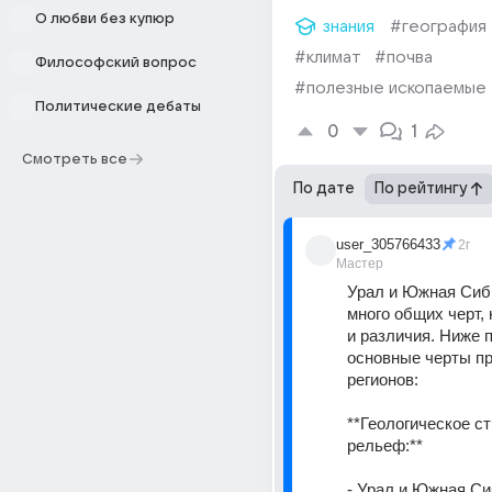
О любви без купюр
знания
#география
#климат
#почва
Философский вопрос
#полезные ископаемые
Политические дебаты
0
1
Смотреть все
По дате
По рейтингу
user_305766433
2г
Мастер
Урал и Южная Сиб
много общих черт, 
и различия. Ниже 
основные черты пр
регионов:
**Геологическое ст
рельеф:**
- Урал и Южная Си