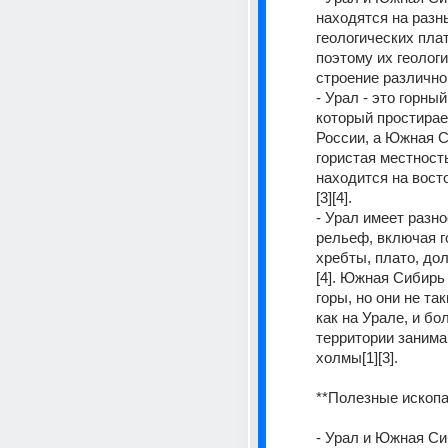
находятся на разны
геологических пла
поэтому их геологи
строение различно[1
- Урал - это горный
который простирает
России, а Южная Си
гористая местность
находится на восто
[3][4].
- Урал имеет разно
рельеф, включая г
хребты, плато, дол
[4]. Южная Сибирь 
горы, но они не так
как на Урале, и бо
территории занима
холмы[1][3].
**Полезные ископа
- Урал и Южная Си