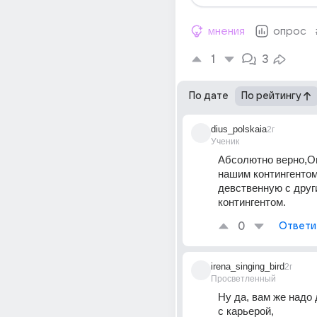
мнения
опрос
1
3
По дате
По рейтингу
dius_polskaia
2г
Ученик
Абсолютно верно,О
нашим контингентом 
девственную с друг
контингентом.
0
Ответи
irena_singing_bird
2г
Просветленный
Ну да, вам же надо
с карьерой, 