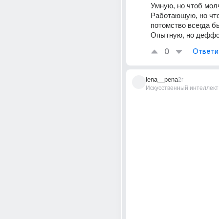
Умную, но чтоб мол
Работающую, но чт
потомство всегда б
Опытную, но деффс
0
Ответи
lena__pena
2г
Искусственный интеллект