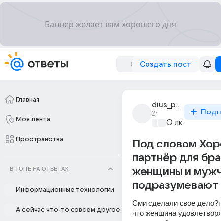
Создать пост
Главная
dius_polskaia
Подп
2г
Моя лента
О любви без 
Пространства
Под словом Хо
партнёр для бра
В ТОПЕ НА ОТВЕТАХ
женщины и муж
подразумевают 
Информационные технологии
Сми сделали свое дело?п
А сейчас что-то совсем другое
что женщина удовлетворя