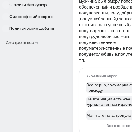
мужчина был вмеру попсо
О любви без купюр
обеспеченный,и вообще в
полуварианты,полудобр
Философский вопрос
,полувлюбленный,главное
относительно успешный,а
Политические дебаты
полу-варианты не согласн
полутрудолюбивые жены 
полуженственные 
Смотреть все
полуматеринственные пол
полудетолюбивые,полуте
т.п.
Анонимный опрос
Все верно,полумерки с
повсюду
Не все нации есть же
курящие гипноз идеоло
Меня это не затронуло
Всего голосов: