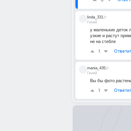
0
linda_331
2г
Гений
у маленьких деток л
узкие и растут прямо
не на стебле
1
Ответи
mania_435
2г
Гений
Вы бы фото растен
1
Ответи