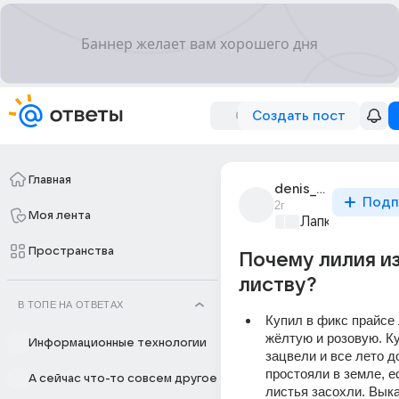
Создать пост
Главная
denis_smirnov_6656
Подп
2г
Моя лента
Лапки и хвост
Пространства
Почему лилия и
листву?
В ТОПЕ НА ОТВЕТАХ
Купил в фикс прайсе 
жёлтую и розовую. Ку
Информационные технологии
зацвели и все лето до
простояли в земле, е
А сейчас что-то совсем другое
листья засохли. Выка