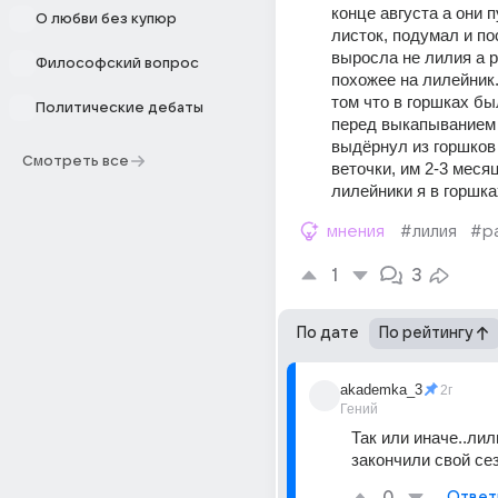
конце августа а они п
О любви без купюр
листок, подумал и пос
выросла не лилия а р
Философский вопрос
похожее на лилейник.
том что в горшках был
Политические дебаты
перед выкапыванием 
выдёрнул из горшков
Смотреть все
веточки, им 2-3 месяц
лилейники я в горшка
мнения
#лилия
#р
1
3
По дате
По рейтингу
akademka_3
2г
Гений
Так или иначе..лили
закончили свой се
Ответ