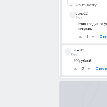
Скрыть ветку
zorge31
2г
Гуру
взял кредит, за у
виндовс
-1
Отв
zorge31
2г
Гуру
500рублей
-2
Ответ