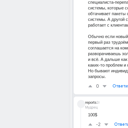
специалиста-перепа
системы, которые со
обтачивает пакеты 
системы. А другой с
работает с клиента
Обычно если новый к
первый раз трудоёмк
соглашается на комп
разворачиваешь зол
и всё. А дальше как
каких-то проблем и н
Но бывают индивид
запросы.
0
Ответи
reports
2г
Мудрец
100$
-2
Ответ