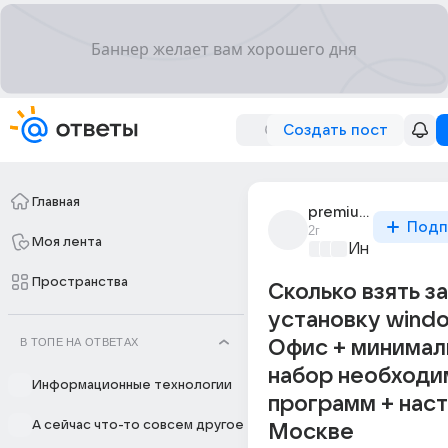
Создать пост
Главная
premium_quality_2
Подп
2г
Моя лента
Информацио
Пространства
Сколько взять за
установку windo
В ТОПЕ НА ОТВЕТАХ
Офис + минимал
набор необходи
Информационные технологии
программ + наст
А сейчас что-то совсем другое
Москве