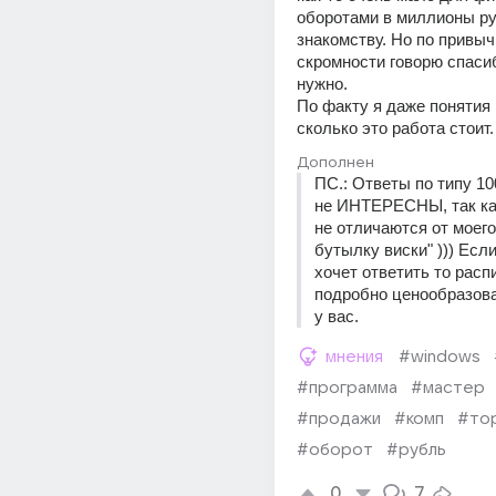
оборотами в миллионы руб
знакомству. Но по привычк
скромности говорю спасиб
нужно. 
По факту я даже понятия 
сколько это работа стоит.
Дополнен
ПС.: Ответы по типу 10
не ИНТЕРЕСНЫ, так как
не отличаются от моего 
бутылку виски" ))) Если
хочет ответить то расп
подробно ценообразова
у вас.
мнения
#windows
#программа
#мастер
#продажи
#комп
#то
#оборот
#рубль
0
7