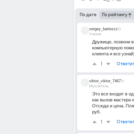
По дате
По рейтингу
sergey_bartezzz
2г
Ученик
Дружище, позвони в
компьютерную помо
клиента и все узнай)
1
Ответи
viktor_viktor_7467
2г
Мыслитель
Это все входит в одн
как вызов мастера н
Отсюда и цена. Пля
руб.
1
Ответи