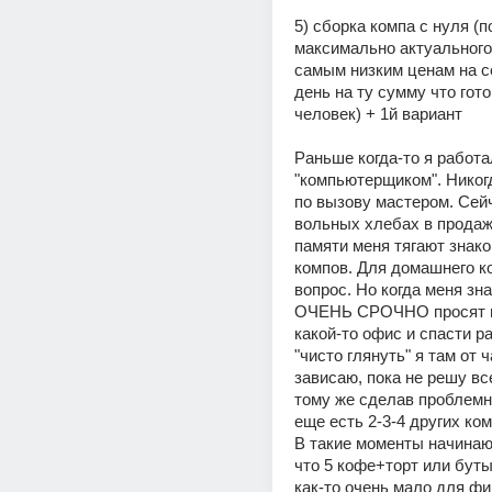
5) сборка компа с нуля (по
максимально актуального 
самым низким ценам на с
день на ту сумму что гото
человек) + 1й вариант
Раньше когда-то я работа
"компьютерщиком". Никогд
по вызову мастером. Сейч
вольных хлебах в продажа
памяти меня тягают знако
компов. Для домашнего ко
вопрос. Но когда меня зн
ОЧЕНЬ СРОЧНО просят пр
какой-то офис и спасти ра
"чисто глянуть" я там от ч
зависаю, пока не решу вс
тому же сделав проблемн
еще есть 2-3-4 других ком
В такие моменты начинаю
что 5 кофе+торт или буты
как-то очень мало для фи