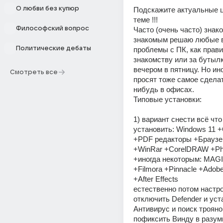
О любви без купюр
Подскажите актуальные ц
теме !!! 
Философский вопрос
Часто (очень часто) знако
знакомым решаю любые в
Политические дебаты
проблемы с ПК, как прави
знакомству или за бутылк
вечером в пятницу. Но ино
Смотреть все
просят тоже самое сделать
нибудь в офисах. 
Типовые установки:
1) вариант снести всё что
установить: Windows 11 +O
+PDF редакторы +Браузе
+WinRar +CorelDRAW +Ph
+иногда некоторым: MAGI
+Filmora +Pinnacle +Adobe
+After Effects
естественно потом настро
отключить Defender и уст
Антивирус и поиск троянов
пофиксить Винду в разум