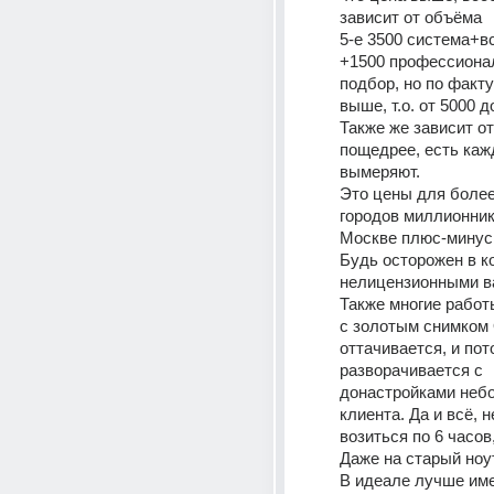
зависит от объёма
5-е 3500 система+вс
+1500 профессиона
подбор, но по факту
выше, т.о. от 5000 д
Также же зависит от 
пощедрее, есть каж
вымеряют.
Это цены для более
городов миллионнико
Москве плюс-минус
Будь осторожен в ко
нелицензионными в
Также многие работ
с золотым снимком 
оттачивается, и пот
разворачивается с 
донастройками неб
клиента. Да и всё, н
возиться по 6 часов,
Даже на старый ноу
В идеале лучше име