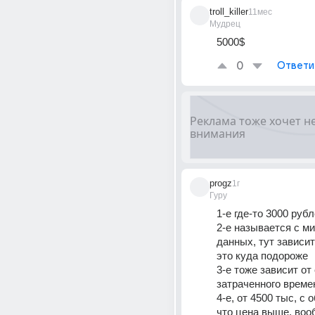
troll_killer
11мес
Мудрец
5000$
0
Ответи
progz
1г
Гуру
1-е где-то 3000 руб
2-е называется с ми
данных, тут зависит
это куда подороже
3-е тоже зависит от 
затраченного време
4-е, от 4500 тыс, с 
что цена выше, воо