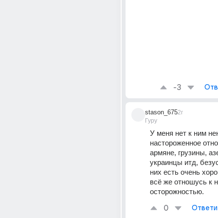
-3
Отв
stason_675
2г
Гуру
У меня нет к ним нен
настороженное отно
армяне, грузины, а
украинцы итд, безу
них есть очень хоро
всё же отношусь к н
осторожностью.
0
Ответи