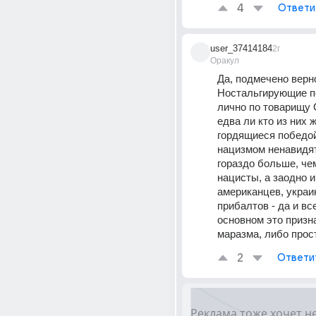
4
Ответи
user_37414184
2г
Оракул
Да, подмечено верно
Ностальгирующие п
лично по товарищу С
едва ли кто из них ж
гордящиеся победой
нацизмом ненавидят
гораздо больше, чем
нацисты, а заодно и 
американцев, украин
прибалтов - да и все
основном это призна
маразма, либо прос
2
Ответи