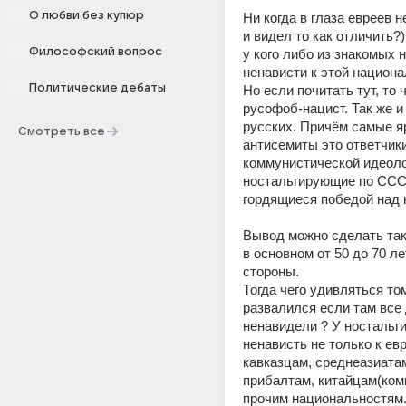
О любви без купюр
Ни когда в глаза евреев н
и видел то как отличить?).
Философский вопрос
у кого либо из знакомых н
ненависти к этой национа
Политические дебаты
Но если почитать тут, то ч
русофоб-нацист. Так же и 
русских. Причём самые я
Смотреть все
антисемиты это ответчики
коммунистической идеолог
ностальгирующие по СССР
гордящиеся победой над 
Вывод можно сделать так
в основном от 50 до 70 лет
стороны.
Тогда чего удивляться то
развалился если там все д
ненавидели ? У ностальг
ненависть не только к евре
кавказцам, среднеазиатам
прибалтам, китайцам(комм
прочим национальностям