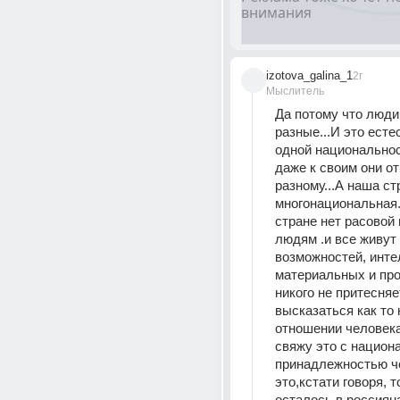
izotova_galina_1
2г
Мыслитель
Да потому что люди 
разные...И это есте
одной национальнос
даже к своим они от
разному...А наша стр
многонациональная.
стране нет расовой 
людям .и все живут 
возможностей, инте
материальных и проч
никого не притесняет.
высказаться как то н
отношении человека,
свяжу это с национал
принадлежностью че
это,кстати говоря, то
осталось в россияна