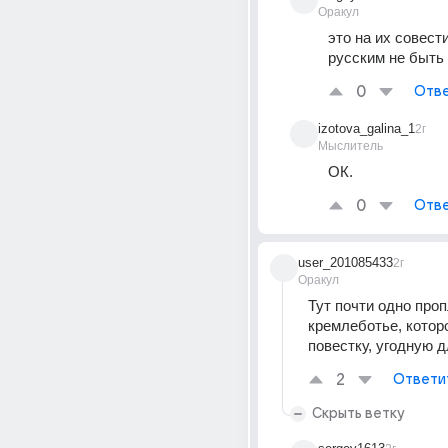
Оракул
это на их совести
русским не быть 
0
Отве
izotova_galina_1
2г
Мыслитель
ОК.
0
Отве
user_201085433
2г
Оракул
Тут почти одно проп
кремлеботье, которо
повестку, угодную 
2
Ответи
Скрыть ветку