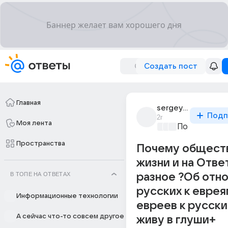
Создать пост
Главная
sergey1613
Подп
2г
Моя лента
Политически
Пространства
Почему общест
жизни и на Отве
В ТОПЕ НА ОТВЕТАХ
разное ?Об отн
русских к еврея
Информационные технологии
евреев к русски
А сейчас что-то совсем другое
живу в глуши+