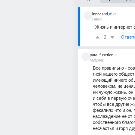
innocenti
2г
Гений
Жизнь и интернет 
2
Ответ
pure_function
2г
Мудрец
Все правильно - сов
гной нашего обществ
имеющий ничего общ
человеком, не ценя
ни чужую жизнь, он 
и себя в первую оче
чтобы все другие жи
фекалиях что и он, 
наслаждение не от б
собственного благоп
несчастья и горя др