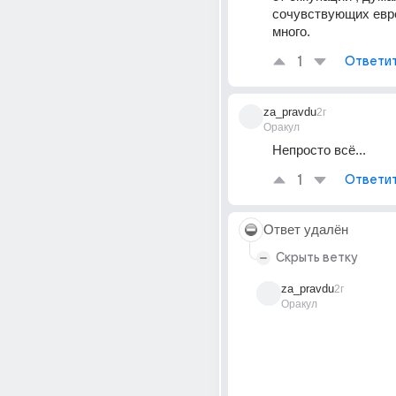
сочувствующих евр
много.
1
Ответи
za_pravdu
2г
Оракул
Непросто всё...
1
Ответи
Ответ удалён
Скрыть ветку
za_pravdu
2г
Оракул