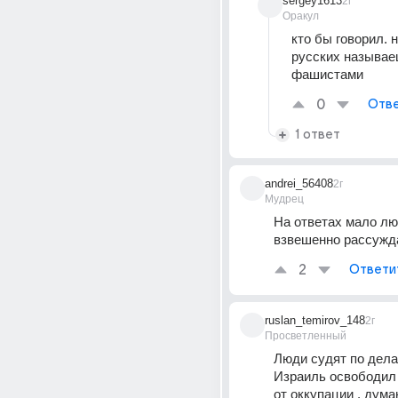
sergey1613
2г
Оракул
кто бы говорил. н
русских называе
фашистами
0
Отве
1 ответ
andrei_56408
2г
Мудрец
На ответах мало люд
взвешенно рассужда
2
Ответи
ruslan_temirov_148
2г
Просветленный
Люди судят по дела
Израиль освободил
от оккупации , дума