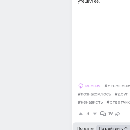
утешил её.
мнения
#отношени
#познакомлюсь
#друг
#ненависть
#ответчик
3
19
По дате
По рейтингу