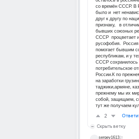
со времён СССР. В Р
было и  нет ненавис
друг к другу по нац
признаку,   в отличии
бывших союзных рес
СССР  процветает и 
русофобия.  Россия
помогает бывшим с
республикам, и у те
СССР сохранилось 
потребительское от
России.К по прежне
на заработки грузины
таджики,армяне, каз
прежнему мы их мир
собой, защищаем, сп
тут же получаем кул
2
Ответи
Скрыть ветку
sergey1613
2г