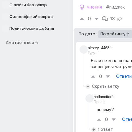
О любви без купюр
мнения
#пиджак
Философский вопрос
0
13
Политические дебаты
По дате
По рейтингу
Смотреть все
alexey_4468
2г
Гуру
Если не знал но на т
запрещены чат рулет
0
Ответи
Скрыть ветку
notlanoitar
2г
Профи
почему?
0
Отве
1 ответ