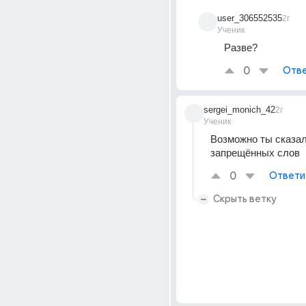
user_306552535
2г
Ученик
Разве?
0
Отве
sergei_monich_42
2г
Ученик
Возможно ты сказал 
запрещённых слов
0
Ответи
Скрыть ветку