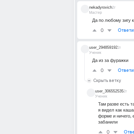
nekadyrovich
2г
Мастер
Да по любому зигу 
0
Ответи
user_294859192
2г
Ученик
Да из за фуражки
0
Ответи
Скрыть ветку
user_306552535
2г
Ученик
Там разве есть та
я видел как каша
форме и ничего, е
забанили
0
Отве