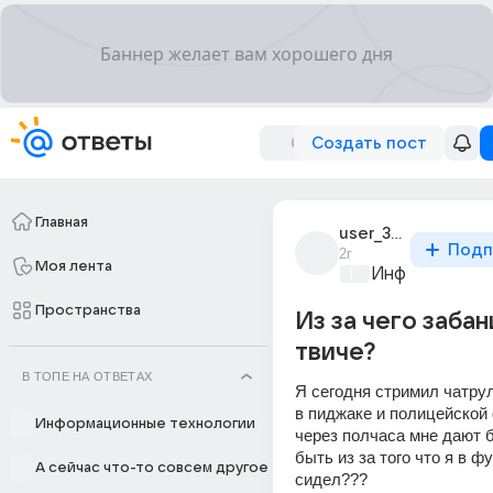
Создать пост
Главная
user_306552535
Подп
2г
Моя лента
Информационн
Пространства
Из за чего забан
твиче?
В ТОПЕ НА ОТВЕТАХ
Я сегодня стримил чатрул
в пиджаке и полицейской 
Информационные технологии
через полчаса мне дают б
быть из за того что я в фу
А сейчас что-то совсем другое
сидел???