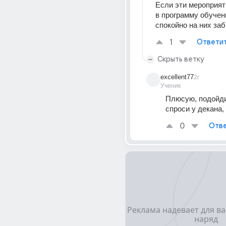
Если эти мероприяти
в программу обучени
спокойно на них за
1
Ответи
Скрыть ветку
excellent77
2г
Ученик
Плюсую, подойди
спроси у декана,
0
Отве