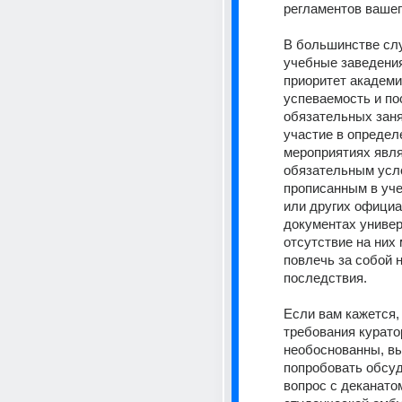
регламентов вашег
В большинстве слу
учебные заведения 
приоритет академи
успеваемость и по
обязательных заня
участие в определ
мероприятиях явля
обязательным усло
прописанным в уче
или других официа
документах универс
отсутствие на них 
повлечь за собой н
последствия.
Если вам кажется, 
требования куратор
необоснованны, вы
попробовать обсуд
вопрос с деканатом