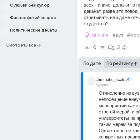
всех - иначе, доложит о не
О любви без купюр
деканат. разве это повод,
отчитывать или даже отчи
Философский вопрос
студентов?
Политические дебаты
мнения
#вуз
#мер
Смотреть все
0
3
По дате
По рейтингу
chromatic_scale
2г
Мудрец
Отчисление из вуза
непосещение внеу
мероприятий кажет
строгой мерой, и о
университеты не пр
таким мерам за по
Однако многое зави
конкретных правил 