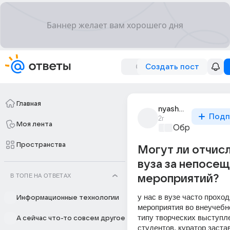
Создать пост
Главная
nyashmyash_11
Подп
2г
Моя лента
Образователь
Пространства
Могут ли отчисл
вуза за непосе
В ТОПЕ НА ОТВЕТАХ
мероприятий?
у нас в вузе часто проход
Информационные технологии
мероприятия во внеучебно
типу творческих выступле
А сейчас что-то совсем другое
студентов. куратор застав