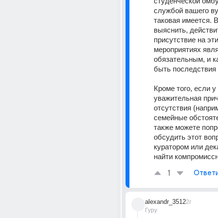
студенческой омбу
службой вашего вуз
таковая имеется. В
выяснить, действи
присутствие на эти
мероприятиях явля
обязательным, и ка
быть последствия 
Кроме того, если у 
уважительная прич
отсутствия (наприм
семейные обстояте
также можете попр
обсудить этот вопр
куратором или дек
найти компромисс
1
Ответ
alexandr_3512
2г
Гуру