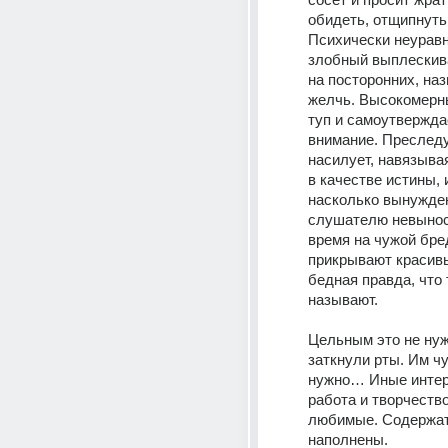
обидеть, отщипнуть 
Психически неуравн
злобный выплескива
на посторонних, наз
желчь. Высокомерны
туп и самоутвержда
внимание. Преследу
насилует, навязывая
в качестве истины, и
насколько вынужде
слушателю невынос
время на чужой бре
прикрывают красивы
бедная правда, что 
называют. 
Цельным это не нуж
заткнули рты. Им чу
нужно… Иные интер
работа и творчество,
любимые. Содержат
наполнены.