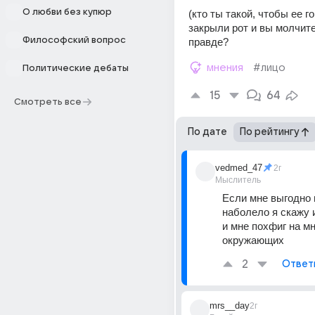
О любви без купюр
(кто ты такой, чтобы ее го
закрыли рот и вы молчите
Философский вопрос
правде?
мнения
#лицо
Политические дебаты
15
64
Смотреть все
По дате
По рейтингу
vedmed_47
2г
Мыслитель
Если мне выгодно 
наболело я скажу 
и мне похфиг на мн
окружающих
2
Ответ
mrs__day
2г