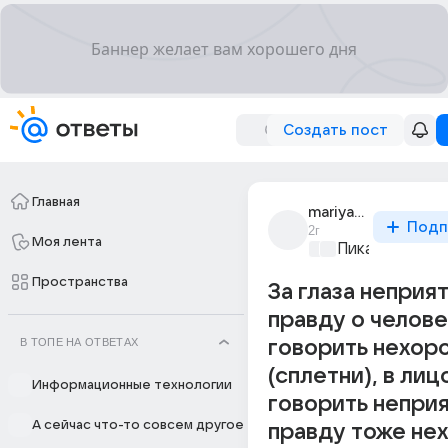
Создать пост
Главная
mariya__marina
Подп
2г
Моя лента
Пикантно о л
Пространства
За глаза неприя
правду о челов
В ТОПЕ НА ОТВЕТАХ
говорить нехор
(сплетни), в лиц
Информационные технологии
говорить непри
А сейчас что-то совсем другое
правду тоже не