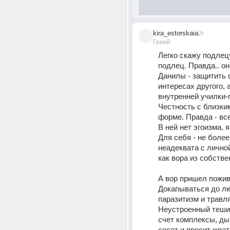
kira_estorskaia
2г
Гений
Легко скажу подлецу,
подлец. Правда.. она
Данилы - защитить с
интересах другого, а
внутренней училки-п
Честность с близки
форме. Правда - вс
В ней нет эгоизма, я
Для себя - не более
неадеквата с личной
как вора из собстве
А вор пришел поживи
Докапываться до лю
паразитизм и травля.
Неустроенный тешит
счет комплексы, дыр
сосет и просит жрать