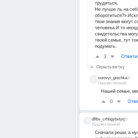
трудиться, 
Не лучше ль на себя
оборотиться?».Искл
твои знания могут сп
человека.И то иногда
свидетельства могу
твоей семье..тут тож
подумать.
3
Ответи
Скрыть ветку
surovyi_grechka
2г
Просветленный
Нашей семье, ми
0
Отве
dflbv_crhbgybxtyrj
2г
Просветленный
Сначала реши, а ну