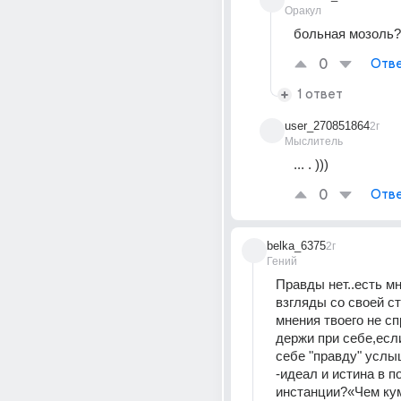
Оракул
больная мозоль?
0
Отве
1 ответ
user_270851864
2г
Мыслитель
... . )))
0
Отве
belka_6375
2г
Гений
Правды нет..есть мн
взгляды со своей с
мнения твоего не с
держи при себе,если
себе "правду" услы
-идеал и истина в п
инстанции?«Чем кум