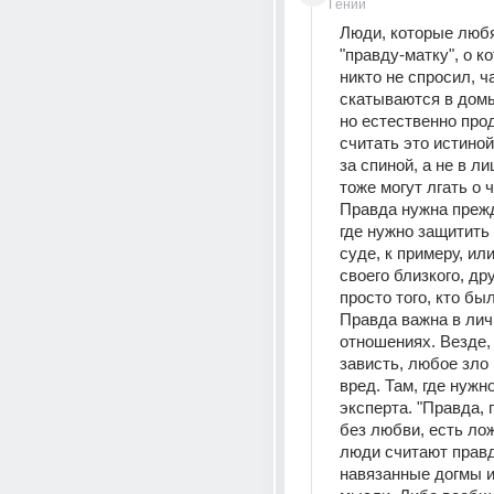
Гений
Люди, которые любя
"правду-матку", о ко
никто не спросил, ча
скатываются в домы
но естественно про
считать это истиной
за спиной, а не в лиц
тоже могут лгать о ч
Правда нужна прежде
где нужно защитить 
суде, к примеру, или
своего близкого, дру
просто того, кто был
Правда важна в лич
отношениях. Везде, 
зависть, любое зло 
вред. Там, где нужно
эксперта. "Правда, 
без любви, есть лож
люди считают правдо
навязанные догмы и