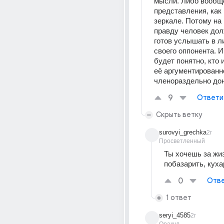
мысли. Либо вообщ
представления, как 
зеркале. Потому на
правду человек дол
готов услышать в л
своего оппонента. И
будет понятно, кто и
её аргументированно
членораздельно дон
9
Ответи
Скрыть ветку
surovyi_grechka
2г
Просветленный
Ты хочешь за жиз
побазарить, куха
0
Отве
1 ответ
seryi_4585
2г