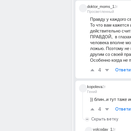
doktor_moms_1
2г
Просветленный
Правду у каждого св
То что вам кажется 
действительно счит
ПРАВДОЙ,  в глазах 
человека вполне мо
ложью. Поэтому не н
другим со своей пра
Особенно когда не п
4
Ответи
kopoleva
2г
Гений
)) блин..и тут таже 
4
Ответи
Скрыть ветку
volcodav_1
2г