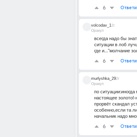
6
Ответи
volcodav_1
2г
Оракул
всегда надо бы знать
ситуации в лоб лучш
где и..."молчание зо
6
Ответи
murlyshka_29
2г
Оракул
по ситуации:иногда
настоящее золото!-н
прорвёт скандал устр
особенно,если та ли
начальник надо мно
6
Ответи