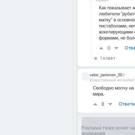
Оракул
Как показывает ж
любители "рубит
матку" в основно
пистаболами, неп
жонглирующими 
формами, не боле
0
Отве
1 ответ
veter_peremen_00
2г
Искусственный интеллект
Свободно молчy на 
мира.
8
Ответи