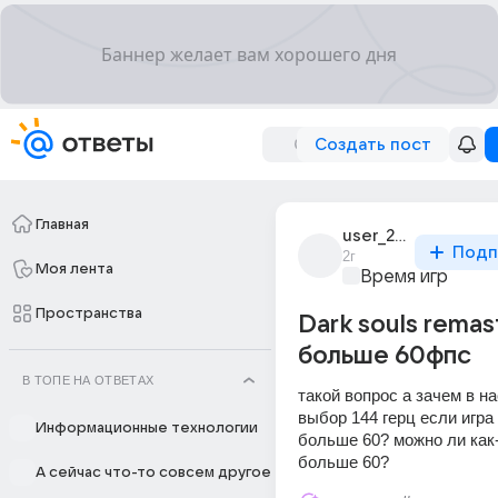
Создать пост
Главная
user_283306594
Подп
2г
Моя лента
Время игр
Пространства
Dark souls rema
больше 60фпс
В ТОПЕ НА ОТВЕТАХ
такой вопрос а зачем в на
выбор 144 герц если игра 
Информационные технологии
больше 60? можно ли как-
больше 60?
А сейчас что-то совсем другое