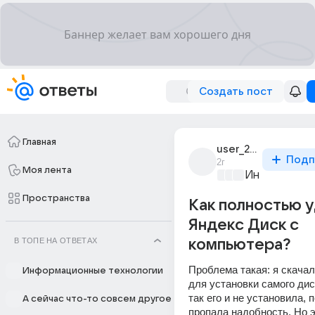
Создать пост
Главная
user_281669966
Подп
2г
Моя лента
Информацио
Пространства
Как полностью 
Яндекс Диск с
В ТОПЕ НА ОТВЕТАХ
компьютера?
Проблема такая: я скачала
Информационные технологии
для установки самого диск
так его и не установила, п
А сейчас что-то совсем другое
пропала надобность. Но эт