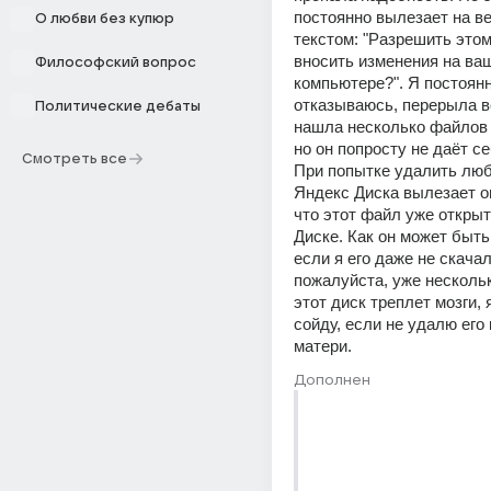
постоянно вылезает на вес
О любви без купюр
текстом: "Разрешить это
вносить изменения на ваш
Философский вопрос
компьютере?". Я постоянн
отказываюсь, перерыла ве
Политические дебаты
нашла несколько файлов э
но он попросту не даёт се
Смотреть все
При попытке удалить люб
Яндекс Диска вылезает о
что этот файл уже открыт
Диске. Как он может быть 
если я его даже не скачал
пожалуйста, уже нескольк
этот диск треплет мозги, я
сойду, если не удалю его 
матери.
Дополнен