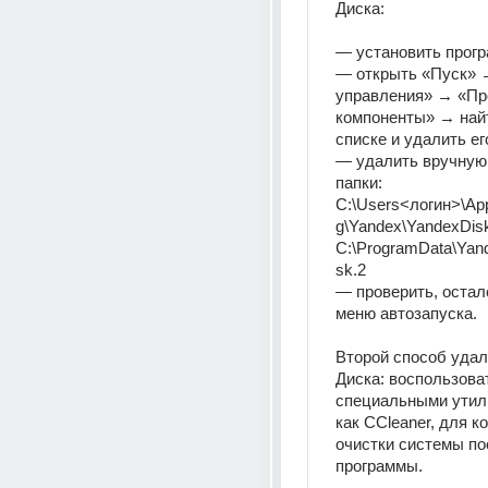
Диска: 
— установить прогр
— открыть «Пуск» 
управления» → «Пр
компоненты» → найт
списке и удалить ег
— удалить вручную
папки: 
C:\Users<логин>\Ap
g\Yandex\YandexDis
C:\ProgramData\Yan
sk.2 
— проверить, осталс
меню автозапуска. 
Второй способ удал
Диска: воспользоват
специальными утили
как CCleaner, для ко
очистки системы по
программы.