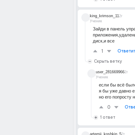
king_krimson_11
2г
Ученик
Зайди в панель упр
приложения,удалени
диск,и все
1
Ответи
Скрыть ветку
user_281669966
2г
Ученик
если бы всё было
я бы уже давно е
но его попросту 
0
Отве
1 ответ
artemii_koshkin_5
2г