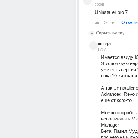
Профи
Uninstaller pro 7
0
Ответи
Скрыть ветку
arung
2г
Гуру
Имеется ввиду IO
Я использую верс
уже есть версия 1
пока 10-ки хватае
А так Uninstaller е
Advanced, Revo и
ещё от кого-то.
Можно попробова
использовать Mic
Manager 
Бета. Павел Мудр
про него на Ютуб