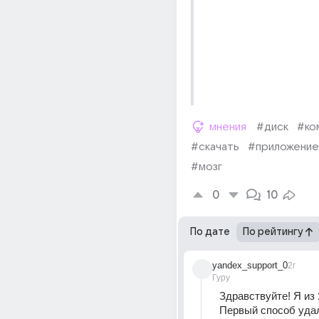
мнения
#диск
#ко
#скачать
#приложение
#мозг
0
10
По дате
По рейтингу
yandex_support_0
2г
Гуру
Здравствуйте! Я из 
Первый способ удал