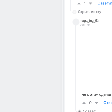
1
Ответи
Скрыть ветку
maga_ing_9
2г
Ученик
че с этим сделат
0
Отве
1 ответ