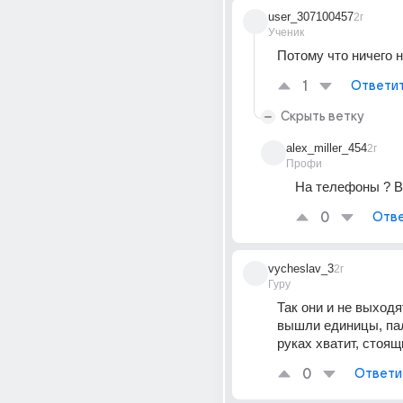
user_307100457
2г
Ученик
Потому что ничего 
1
Ответи
Скрыть ветку
alex_miller_454
2г
Профи
На телефоны ? В
0
Отве
vycheslav_3
2г
Гуру
Так они и не выходят
вышли единицы, пал
руках хватит, стоящ
0
Ответи