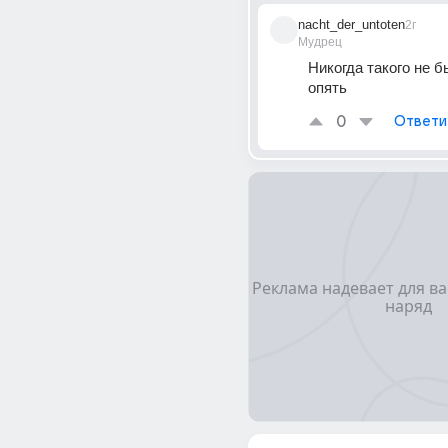
nacht_der_untoten
2г
Мудрец
Никогда такого не бы
опять
0
Ответи