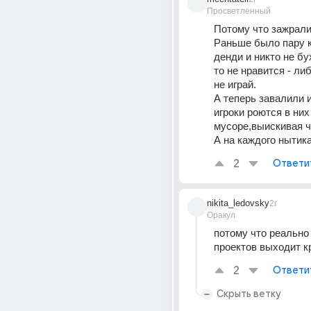
Просветленный
Потому что зажрали
Раньше было пару к
денди и никто не бух
то не нравится - либ
не играй.
А теперь завалили и
игроки роются в них 
мусоре,выискивая ч
А на каждого нытика
2
Ответи
nikita_ledovsky
2г
Оракул
потому что реально 
проектов выходит к
2
Ответи
Скрыть ветку