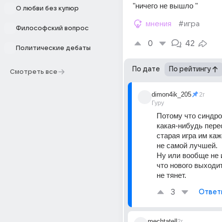
"ничего не вышло "
О любви без купюр
мнения
#игра
Философский вопрос
0
42
Политические дебаты
По дате
По рейтингу
Смотреть все
dimon4ik_205
2г
Гуру
Потому что синдром
какая-нибудь пере
старая игра им каж
не самой лучшей.
Ну или вообще не 
что нового выходит
не тянет.
3
Ответ
mechtatell
2г