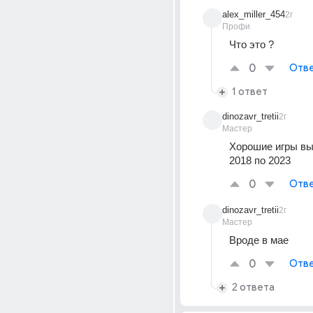
alex_miller_454
2г
Профи
Что это ?
0
Отве
1 ответ
dinozavr_tretii
2г
Мастер
Хорошие игры вы
2018 по 2023
0
Отве
dinozavr_tretii
2г
Мастер
Вроде в мае
0
Отве
2 ответа