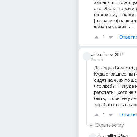
зашеймят что это уж
это DLC к старой иг
по-другому - скажут 
[название франшизы]
кому ты угодишь...
1
Ответи
artiom_iurev_209
2г
Знаток
Да ладно Вам, это д
Куда страшнее ныти
сидят на чьих-то ше
что якобы "Никуда н
работать" (хотя не з
быть, чтобы не умет
зарабатывать в наш
1
Ответи
Скрыть ветку
alex_miller_454
2г