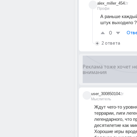
alex_miller_454
2г
Профи
А раньше каждый 
штук выходило ?
0
Отве
2 ответа
user_300850104
2г
Мыслитель
Ждут чего-то уровня
террарии, лиги леген
легендарного, что п
десятилетие как мин
Хорошие игры вроде