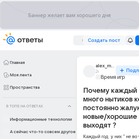
Создать пост
Главная
alex_miller_454
Подп
2г
Моя лента
Время игр
Пространства
Почему каждый 
много нытиков 
В ТОПЕ НА ОТВЕТАХ
постоянно жалу
новые/хорошие 
Информационные технологии
выходят ?
А сейчас что-то совсем другое
Каждый год  у них " не во ч