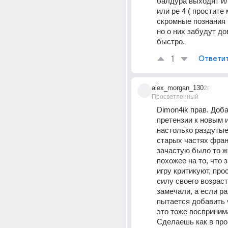
балдура выходят ил
или ре 4 ( простите 
скромные познания в
но о них забудут до
быстро.
1
Ответи
alex_morgan_130
2г
Просветленный
Dimon4ik прав. Доба
претензии к новым и
настолько раздутые, 
старых частях фра
зачастую было то ж
похожее на то, что з
игру критикуют, прос
силу своего возраст
замечали, а если ра
пытается добавить ч
это тоже восприним
Сделаешь как в прош