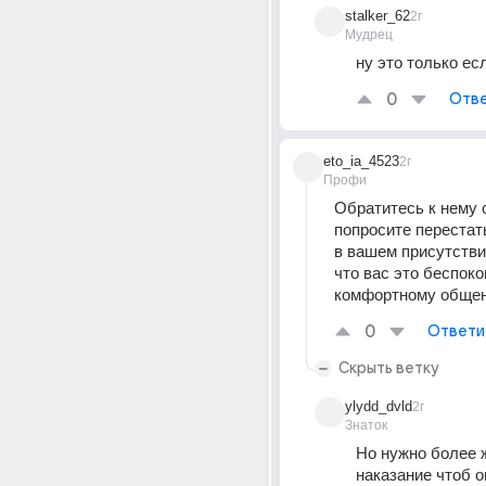
stalker_62
2г
Мудрец
ну это только ес
0
Отве
eto_ia_4523
2г
Профи
Обратитесь к нему 
попросите перестат
в вашем присутствии
что вас это беспоко
комфортному общен
0
Ответи
Скрыть ветку
ylydd_dvld
2г
Знаток
Но нужно более ж
наказание чтоб о