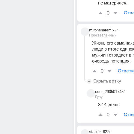
не матерился.
0
Отве
mironenaremix
2г
Просветленный
Жизнь его сама нака
люди в итоге одинок
мужчин страдает в 
очередь потенция.
0
Ответи
Скрыть ветку
user_290501745
2г
Гуру
3.14здешь
0
Отве
stalker_62
2г