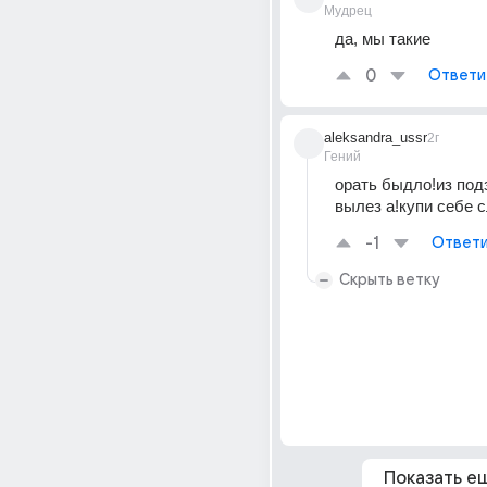
Мудрец
да, мы такие
0
Ответи
aleksandra_ussr
2г
Гений
орать быдло!из под
вылез а!купи себе с
-1
Ответи
Скрыть ветку
Показать е