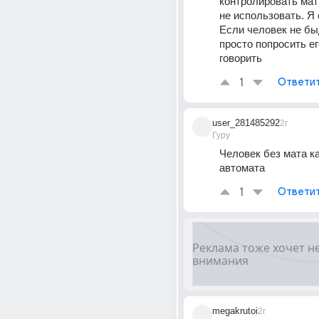
контролировать мат 
не использовать. Я 
Если человек не бы
просто попросить ег
говорить
1
Ответи
user_281485292
2г
Гуру
Человек без мата ка
автомата
1
Ответи
megakrutoi
2г