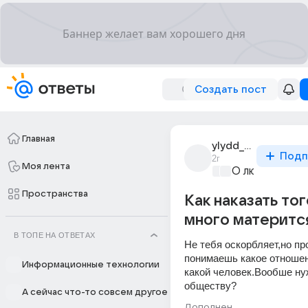
Создать пост
Главная
ylydd_dvld
Подп
2г
Моя лента
О любви без 
Пространства
Как наказать тог
много материтс
В ТОПЕ НА ОТВЕТАХ
Не тебя оскорбляет,но про
понимаешь какое отношени
Информационные технологии
какой человек.Вообше ну
обществу?
А сейчас что-то совсем другое
Дополнен