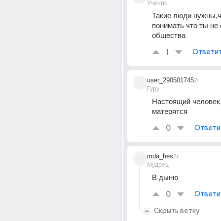
Ученик
Такие люди нужны,ч
понимать что ты не 
общества
1
Ответи
user_290501745
2г
Гуру
Настоящий человек,
матерятся
0
Ответи
mda_hes
2г
Мудрец
В дыню
0
Ответи
Скрыть ветку