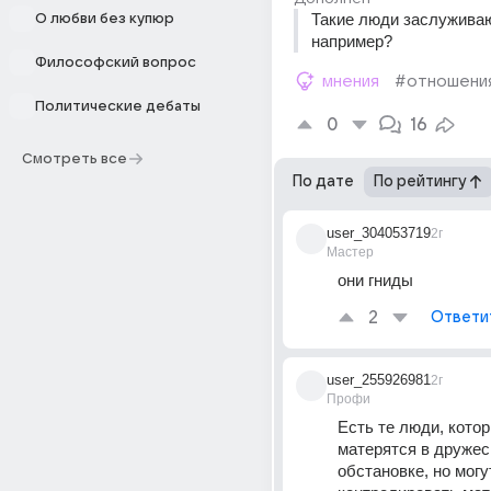
Такие люди заслуживаю
О любви без купюр
например?
Философский вопрос
мнения
#отношени
Политические дебаты
0
16
Смотреть все
По дате
По рейтингу
user_304053719
2г
Мастер
они гниды
2
Ответи
user_255926981
2г
Профи
Есть те люди, котор
матерятся в дружеск
обстановке, но могут