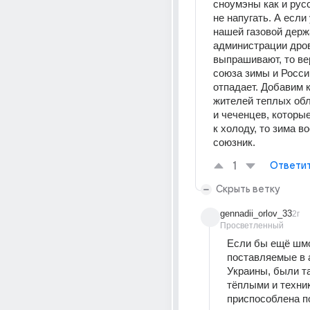
сноумэны как и русс
не напугать. А если 
нашей газовой держ
администрации дров
выпрашивают, то ве
союза зимы и России
отпадает. Добавим к
жителей теплых обл
и чеченцев, которые
к холоду, то зима во
союзник.
1
Ответи
Скрыть ветку
gennadii_orlov_33
2г
Просветленный
Если бы ещё шмо
поставляемые в 
Украины, были та
тëплыми и техник
приспособлена п