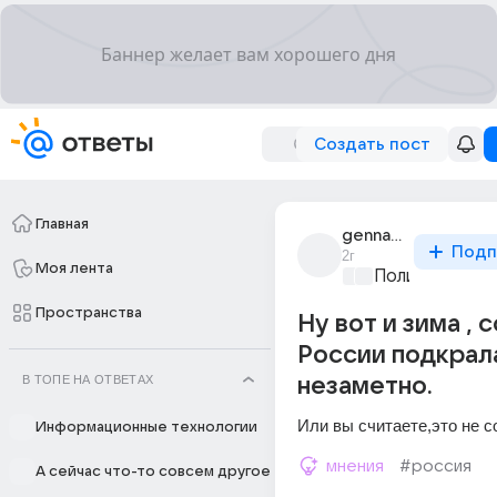
Создать пост
Главная
gennadii_orlov_33
Подп
2г
Моя лента
Политические
Пространства
Ну вот и зима , 
России подкрал
В ТОПЕ НА ОТВЕТАХ
незаметно.
Или вы считаете,это не 
Информационные технологии
мнения
#россия
А сейчас что-то совсем другое