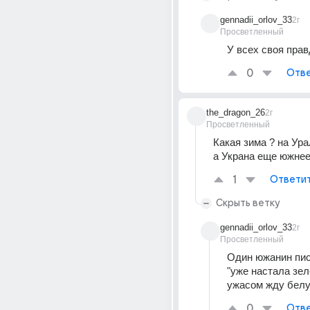
gennadii_orlov_33
2г
Просветленный
У всех своя прав
0
Отве
the_dragon_26
2г
Просветленный
Какая зима ? на Ур
а Украна еще южнее.
1
Ответи
Скрыть ветку
gennadii_orlov_33
2г
Просветленный
Один южанин пис
"уже настала зелë
ужасом жду бел
0
Отве