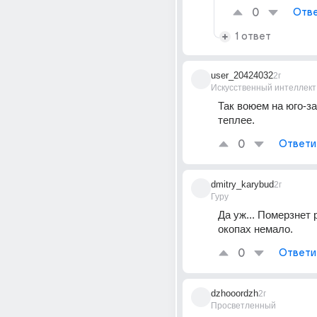
0
Отве
1 ответ
user_20424032
2г
Искусственный интеллект
Так воюем на юго-за
теплее.
0
Ответи
dmitry_karybud
2г
Гуру
Да уж... Померзнет р
окопах немало.
0
Ответи
dzhooordzh
2г
Просветленный