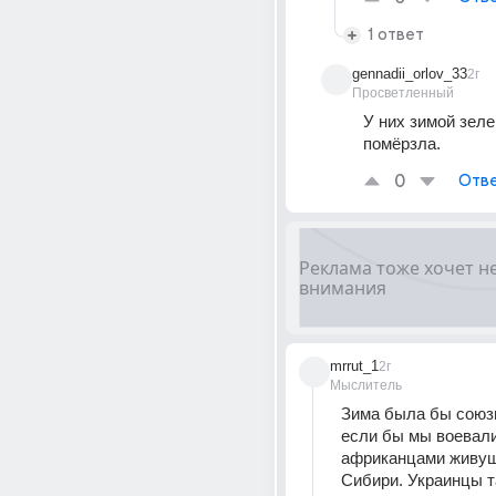
1 ответ
gennadii_orlov_33
2г
Просветленный
У них зимой зелен
помëрзла.
0
Отве
mrrut_1
2г
Мыслитель
Зима была бы союзн
если бы мы воевали
африканцами живущ
Сибири. Украинцы т