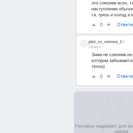
это союзник всех, т.к
наступления обычно
т.к. грязь и холод и
0
Ответи
pilot_vo_vremeni_1
2г
Оракул
Зима-не союзник.но 
котором забывают.ко
тепло)
0
Ответи