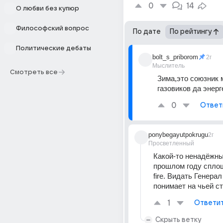
0
14
О любви без купюр
Философский вопрос
По дате
По рейтингу
Политические дебаты
bolt_s_priborom
2г
Мыслитель
Смотреть все
Зима,это союзник м
газовиков да энерг
0
Ответ
ponybegayutpokrugu
2г
Просветленный
Какой-то ненадёжный
прошлом году сплошн
fire. Видать Генерал
понимает на чьей с
1
Ответи
Скрыть ветку