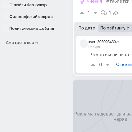
мнения
#таблетки
О любви без купюр
1
1
Философский вопрос
По дате
По рейтингу
Политические дебаты
user_305095439
2г
Смотреть все
Оракул
Что то съели не то
0
Ответи