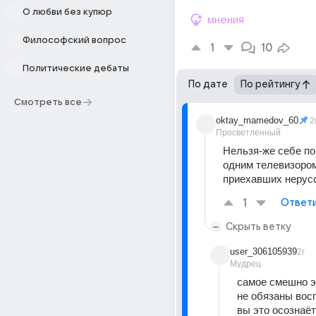
О любви без купюр
мнения
Философский вопрос
1
10
Политические дебаты
По дате
По рейтингу
Смотреть все
oktay_mamedov_60
2
Просветленный
Нельзя-же себе по
одним телевизором 
приехавших нерусс
1
Ответ
Скрыть ветку
user_306105939
2г
Мудрец
самое смешно эт
не обязаны восп
вы это осознаёте