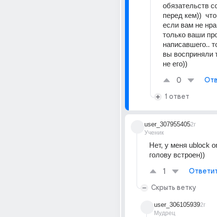
обязательств с
перед кем))  что
если вам не нрав
только ваши про
написавшего.. то
вы восприняли т
не его))
0
Отв
1 ответ
user_307955405
2г
Ученик
Нет, у меня ublock or
голову встроен))
1
Ответи
Скрыть ветку
user_306105939
2г
Мудрец