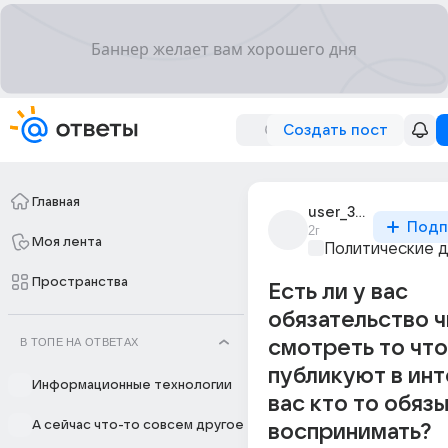
Создать пост
Главная
user_306105939
Подп
2г
Моя лента
Политические 
Пространства
Есть ли у вас
обязательство ч
В ТОПЕ НА ОТВЕТАХ
смотреть то чт
публикуют в ин
Информационные технологии
вас кто то обяз
А сейчас что-то совсем другое
воспринимать?