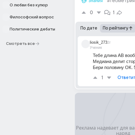
знания
#геометрия
О любви без купюр
0
1
Философский вопрос
По дате
По рейтингу
Политические дебаты
liosik_273
2г
Смотреть все
Ученик
Тебе длина АВ вообщ
Медиана делит стор
Бери половину ОК. 5
1
Ответи