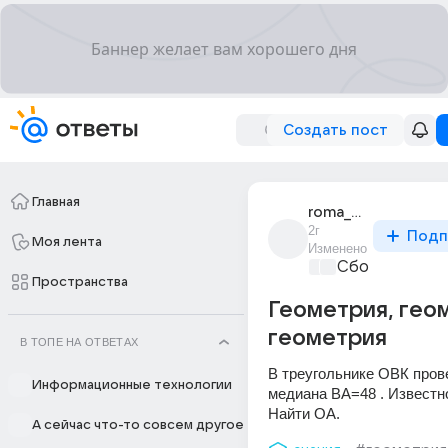
Создать пост
Главная
roma_makeev_90
2г
Подп
Моя лента
Изменено
Сборная Дом
Пространства
Геометрия, геом
геометрия
В ТОПЕ НА ОТВЕТАХ
В треугольнике ОВК пров
Информационные технологии
медиана ВА=48 . Известно
Найти ОА.
А сейчас что-то совсем другое