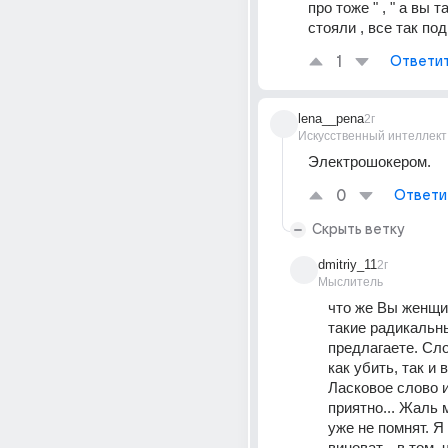
про тоже " , " а вы т
стояли , все так под
1
Ответи
lena__pena
2г
Искусственный интеллект
Электрошокером.
0
Ответи
Скрыть ветку
dmitriy_11
2г
Мыслитель
что же Вы женщи
такие радикальны
предлагаете. Сл
как убить, так и 
Ласковое слово и
приятно... Жаль м
уже не помнят. Я 
виноват... в том, 