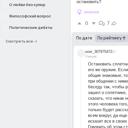
остановить?
О любви без купюр
мнения
Философский вопрос
0
7
Политические дебаты
По дате
По рейтингу
Смотреть все
user_307975472
2г
Ученик
Остановить сплетни
его же оружие. Если 
общие знакомые, то
при общении с ними
беседу так, чтобы р
зашел о сплетнике, и
сказать, что никак н
этого человека того,
только будет расска
всем вокруг, да еще 
исказит все в своих 
Говорить об этом ст