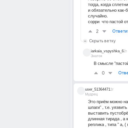
тогда, когда сплетни
и обязательно как-б
случайно.
сорри  что пастой о
2
Ответи
Скрыть ветку
iarkaia_vspyshka_6
2г
Знаток
В смысле "пасто
0
Отве
user_51364471
2г
Мудрец
Это приём можно наз
шпаги" , т.е. уязвить 
выставить пустобрёх
длинная тирада , а к
реплика , типа " а, (