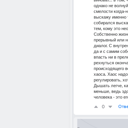
однако не волнуй
смелости когда-н
выскажу именно т
собирался высказ
тем, кому это не
Собственно жизнь
прерывный или н
диалог. С внутре
да и с самим соб
впасть ни в преле
рехнуться оконча
происходящего во
хаоса. Хаос надо 
регулировать, хот
Дышать легче, ка
меньше, ведь здо
человека - это ег
0
Отве