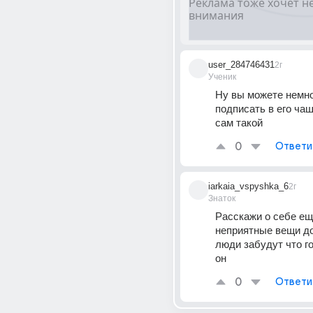
user_284746431
2г
Ученик
Ну вы можете немно
подписать в его чашк
сам такой
0
Ответи
iarkaia_vspyshka_6
2г
Знаток
Расскажи о себе ещ
неприятные вещи до 
люди забудут что го
он
0
Ответи