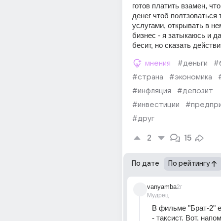
готов платить взамен, что 
денег чтоб полтзоваться 
услугами, открывать в нем
бизнес - я затыкаюсь и да
бесит, но сказать действи
мнения
#деньги
#
#страна
#экономика
#инфляция
#депозит
#инвестиции
#предпр
#друг
2
15
По дате
По рейтингу
vanyamba
2г
Мудрец
В фильме "Брат-2" е
- таксист. Вот, напо