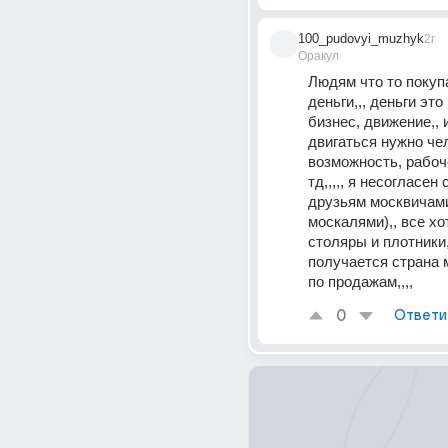
100_pudovyi_muzhyk
2г
Оракул
Людям что то покупа
деньги,,, деньги это 
бизнес, движение,, и
двигаться нужно чел
возможность, рабоче
тд,,,,, я несогласен 
друзьям москвичами
москалями),, все хот
столяры и плотники, 
получается страна 
по продажам,,,,
0
Ответи