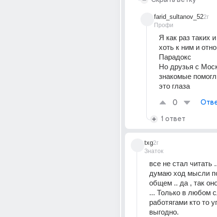
farid_sultanov_52
2г
Профи
Я как раз таких и
хоть к ним и отно
Парадокс
Но друзья с Мос
знакомые помогли
это глаза
0
Отве
1 ответ
txg
2г
Знаток
все не стал читать .
думаю ход мысли по
общем .. да , так оно
... Только в любом 
работягами кто то уп
выгодно.