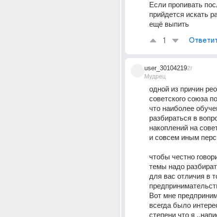
Если пропивать посл
прийдется искать раб
ещё выпить
1
Ответи
user_30104219
2г
Мудрец
одной из причин рео
советского союза по
что наиболее обуче
разбираться в вопро
накоплений на совет
и совсем иным перс
чтобы честно говори
темы надо разбирать
для вас отличия в то
предпринимательст
Вот мне предприним
всегда было интерес
степени что я ..напи