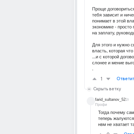
Проще договориться 
тебя зависит и ничег
понимает в этой вла
экономике - просто 
на заплату, руковод
Для этого и нужно св
власть, которая что
...и с которой догов
слонее и мение выго
.
1
Ответи
Скрыть ветку
farid_sultanov_52
2г
Профи
Тогда почему сам
теперь жалуются 
нвм не хватает 