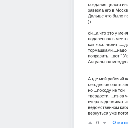
создания целого инс
завезла его в Москв
Дальше что было по
))
ой...а что это у меня
подаренная в местн
как косо лежит .....д
тормашками....надо 
поправить....вот " Ук
Актуальная междуна
А где мой рабочий к
сегодня он опять зе
но ...походу не той 
твёрдости.....из-за ч
вчера задерживатьс
ведомственном каби
вернуться уже пото
0
Ответи