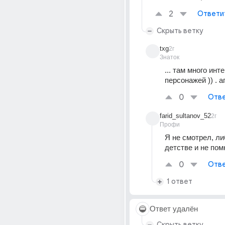
2
Ответи
Скрыть ветку
txg
2г
Знаток
... там много инт
персонажей )) . аг
0
Отве
farid_sultanov_52
2г
Профи
Я не смотрел, ли
детстве и не пом
0
Отве
1 ответ
Ответ удалён
Скрыть ветку