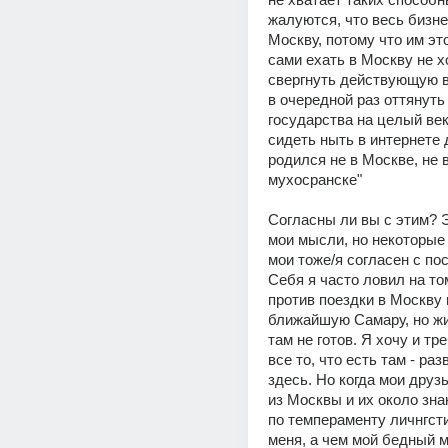
жалуются, что весь бизнес
Москву, потому что им это
сами ехать в Москву не х
свергнуть действующую в
в очередной раз оттянуть
государства на целый век,
сидеть ныть в интернете д
родился не в Москве, не в
мухосранске"
Согласны ли вы с этим? Э
мои мысли, но некоторые 
мои тоже/я согласен с по
Себя я часто ловил на том
против поездки в Москву 
ближайшую Самару, но жит
там не готов. Я хочу и тр
все то, что есть там - раз
здесь. Но когда мои друз
из Москвы и их около зна
по темпераменту личнгст
меня, а чем мой бедный м