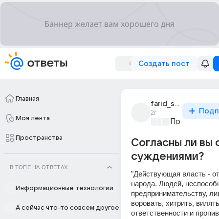
Создать пост
Главная
farid_sultanov_52
Подп
2г
Моя лента
Политически
Пространства
Согласны ли вы 
суждениями?
В ТОПЕ НА ОТВЕТАХ
"Действующая власть - от
народа. Людей, неспособн
Информационные технологии
предпринимательству, ли
воровать, хитрить, вилять 
А сейчас что-то совсем другое
ответственности и пропив