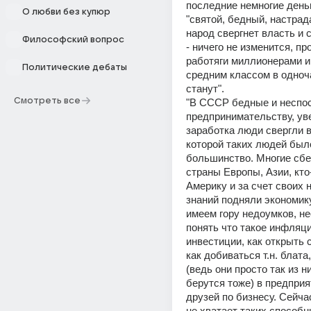
последние немногие деньг
О любви без купюр
"святой, бедный, настрад
народ свергнет власть и с
Философский вопрос
- ничего не изменится, пр
работяги миллионерами и
Политические дебаты
средним классом в одноча
станут".
Смотреть все
"В СССР бедные и неспос
предпринимательству, ув
заработка люди свергли в
которой таких людей было
большинство. Многие сбеж
страны Европы, Азии, кто-
Америку и за счет своих н
знаний подняли экономику
имеем гору недоумков, не
понять что такое инфляция
инвестиции, как открыть с
как добиваться т.н. блата,
(ведь они просто так из ни
берутся тоже) в предприят
друзей по бизнесу. Сейчас
не хватает таких способн