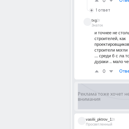
0
Отве
1 ответ
txg
2г
Знаток
и точнее не столь
строителей, как 
проектировщиков ))
строители могли 
... среди б с ла т
дураки .. мало чег
0
Отве
vasilii_pktrov_1
2г
Просветленный