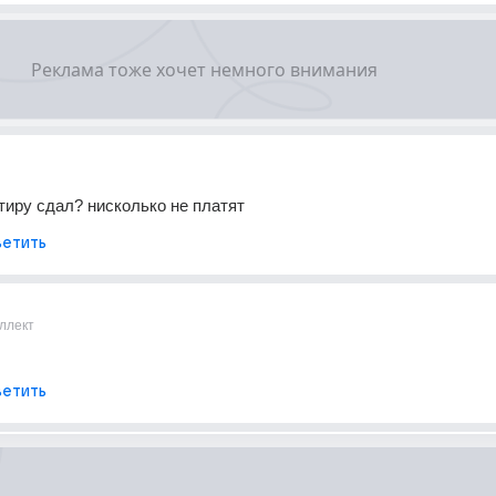
ртиру сдал? нисколько не платят
етить
ллект
етить