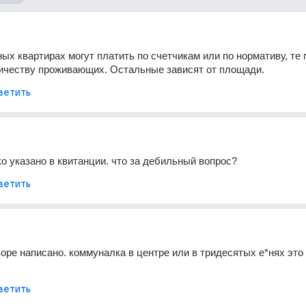
ых квартирах могут платить по счетчикам или по нормативу, те п
личеству проживающих. Остальные зависят от площади.
ветить
ко указано в квитанции. что за дебильный вопрос?
ветить
воре написано. коммуналка в центре или в тридесятых е*нях это 
ветить