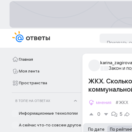
Главная
karina_zagirov
Закон и п
Моя лента
ЖКХ. Сколько
Пространства
коммунальной
В ТОПЕ НА ОТВЕТАХ
мнения
#ЖКХ
Информационные технологии
0
5
А сейчас что-то совсем другое
По дате
По рейтин