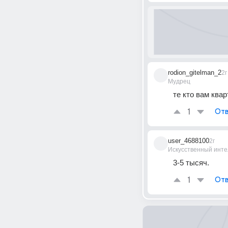
rodion_gitelman_2
2г
Мудрец
те кто вам ква
1
Отв
user_4688100
2г
Искусственный инте
3-5 тысяч.
1
Отв