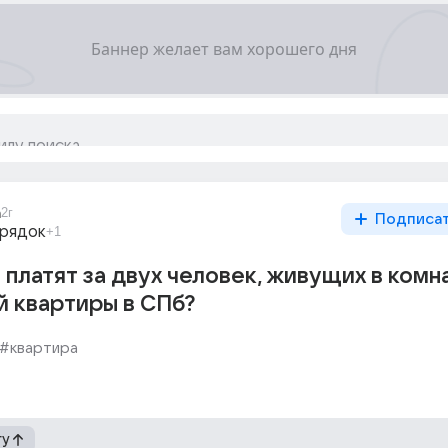
a
2г
Подписа
орядок
+1
 платят за двух человек, живущих в комн
 квартиры в СПб?
#квартира
гу