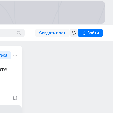
Создать пост
Войти
ться
ате