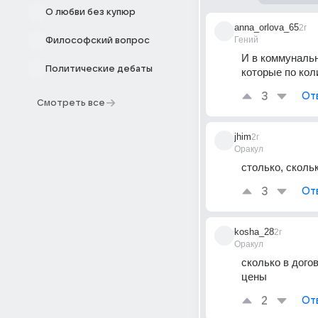
О любви без купюр
anna_orlova_65
2г
Гений
Философский вопрос
И в коммунальн
Политические дебаты
которые по ко
3
От
Смотреть все
jhim
2г
Оракул
столько, сколь
3
От
kosha_28
2г
Оракул
сколько в дого
цены
2
От