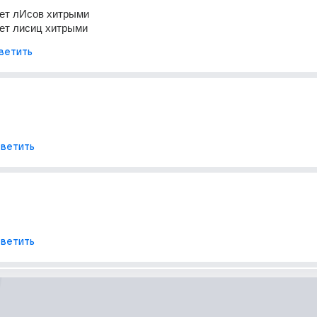
ет лИсов хитрыми 
ает лисиц хитрыми
ветить
ветить
ветить