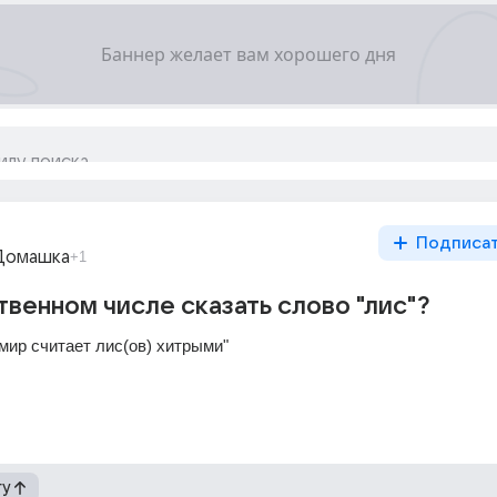
Подписа
Домашка
+1
твенном числе сказать слово "лис"?
мир считает лис(ов) хитрыми"
гу