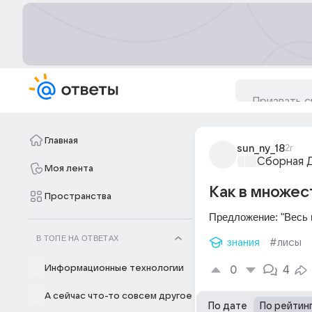
Главная
sun_ny_18
2г
Сборная 
Моя лента
Как в множес
Пространства
Предложение: "Весь 
В ТОПЕ НА ОТВЕТАХ
знания
#лисы
Информационные технологии
0
4
А сейчас что-то совсем другое
По дате
По рейтин