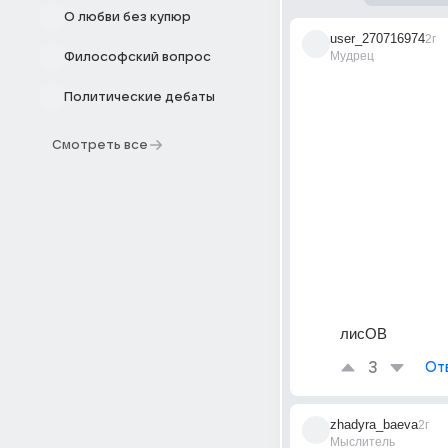
О любви без купюр
user_270716974
2г
Мудрец
Философский вопрос
Политические дебаты
Смотреть все
лисОВ
3
От
zhadyra_baeva
2г
Мыслитель