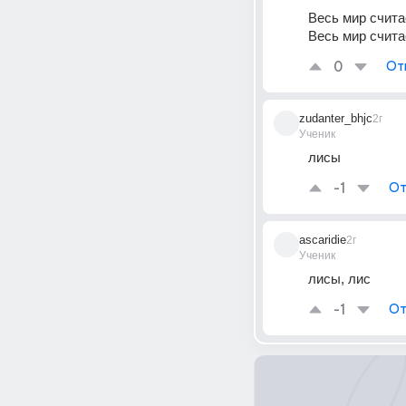
Весь мир счита
Весь мир счит
0
От
zudanter_bhjc
2г
Ученик
лисы
-1
От
ascaridie
2г
Ученик
лисы, лис
-1
От