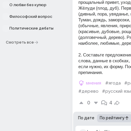
прощальный привет, уходя
О любви без купюр
Жёлуди (плод, дуб). Перв
(дивный, пора, увяданье, 
Философский вопрос
Туман, дождь, заморозки, 
(обычные, явления, приро
Политические дебаты
(красивые, дубовые, рощи
(долговечный, дерево). Ря
Смотреть все
наиболее, любимые, дере
2. Составьте предложения
слова, данные в скобках, 
если нужно, их форму. Пос
препинания.
мнения
#ягода
#р
#дерево
#русский язы
0
4
По дате
По рейтингу