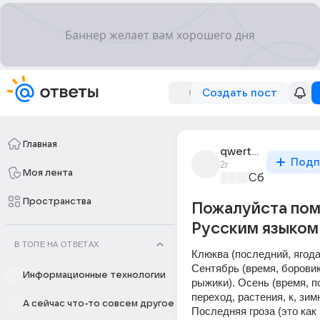
Создать пост
Главная
qwerty_kdjs
Подп
2г
Моя лента
Сборная До
Пространства
Пожалуйста пом
Русским языком 
В ТОПЕ НА ОТВЕТАХ
Клюква (последний, ягода,
Сентябрь (время, боровики
Информационные технологии
рыжики). Осень (время, по
переход, растения, к, зимн
А сейчас что-то совсем другое
Последняя гроза (это как 