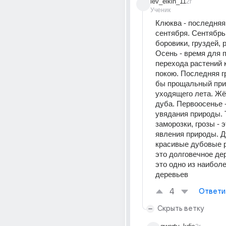
lev_elkin_11
2г
Ученик
Клюква - последняя 
сентября. Сентябрь 
боровики, груздей, 
Осень - время для п
перехода растений к
покою. Последняя гро
бы прощальный прив
уходящего лета. Жёл
дуба. Первоосенье -
увядания природы. Т
заморозки, грозы - 
явления природы. Ду
красивые дубовые р
это долговечное дер
это одно из наибол
деревьев
4
Ответи
Скрыть ветку