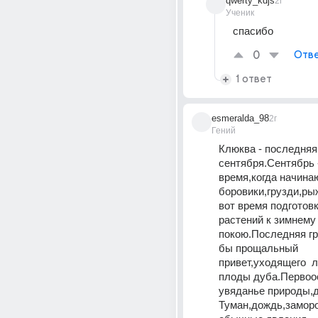
qwerty_kdjs
2г
Ученик
спасибо
0
Отве
1 ответ
esmeralda_98
2г
Гений
Клюква - последняя 
сентября.Сентябрь -
время,когда начинаю
боровики,грузди,рыж
вот время подготовк
растений к зимнему 
покою.Последняя гро
бы прощальный 
привет,уходящего  л
плоды дуба.Первоосе
увяданье природы,ди
Туман,дождь,замороз