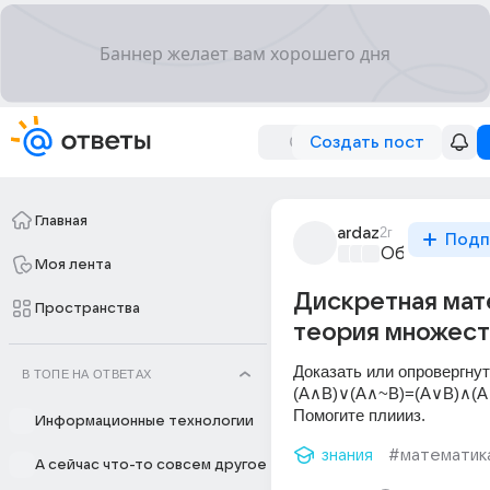
Создать пост
Главная
ardaz
2г
Подп
Образовател
Моя лента
Дискретная мат
Пространства
теория множест
Доказать или опровергнут
В ТОПЕ НА ОТВЕТАХ
(A∧B)∨(A∧~B)=(A∨B)∧(A∨
Помогите плиииз.
Информационные технологии
знания
#математик
А сейчас что-то совсем другое