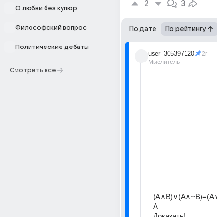
2
3
О любви без купюр
Философский вопрос
По дате
По рейтингу
Политические дебаты
user_305397120
2г
Мыслитель
Смотреть все
(A∧B)∨(A∧~B)=(A∨
A
Доказать!