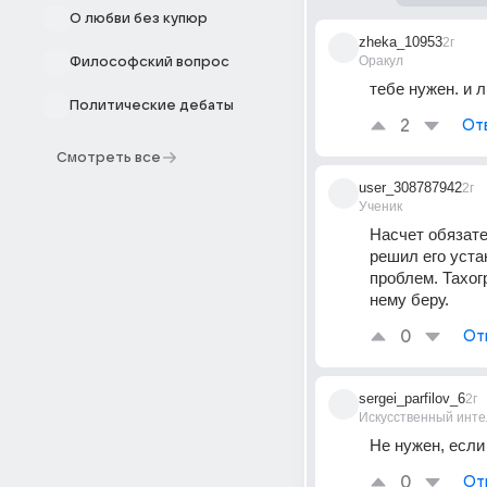
О любви без купюр
zheka_10953
2г
Оракул
Философский вопрос
тебе нужен. и л
Политические дебаты
2
От
Смотреть все
user_308787942
2г
Ученик
Насчет обязате
решил его устан
проблем. Тахог
нему беру.
0
От
sergei_parfilov_6
2г
Искусственный инте
Не нужен, если
0
От