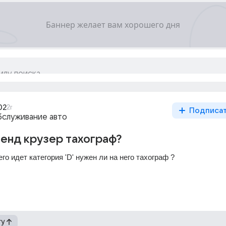
02
2г
Подписа
бслуживание авто
ленд крузер тахограф?
его идет категория 'D' нужен ли на него тахограф ?
гу