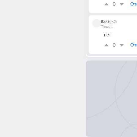
0
От
f0d0sik
2г
Тролль
нет
0
От