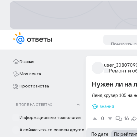
Главная
user_3080709
Ремонт и о
Моя лента
Нужен ли на 
Пространства
Ленд крузер 105 на н
В ТОПЕ НА ОТВЕТАХ
знания
Информационные технологии
0
16
А сейчас что-то совсем другое
По дате
По рейтин