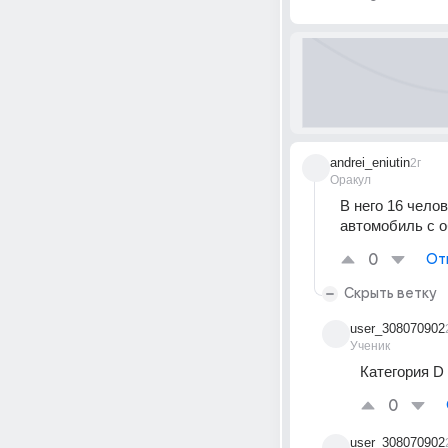
andrei_eniutin
2г
Оракул
В него 16 челов
автомобиль с о
0
От
Скрыть ветку
user_308070902
Ученик
Категория D 
0
user_308070902