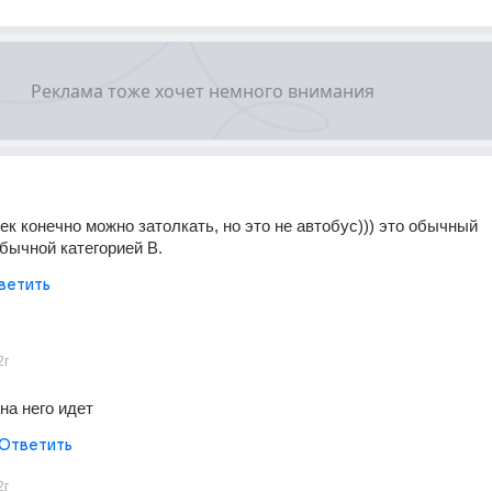
ек конечно можно затолкать, но это не автобус))) это обычный 
бычной категорией В.
ветить
2г
на него идет
Ответить
2г