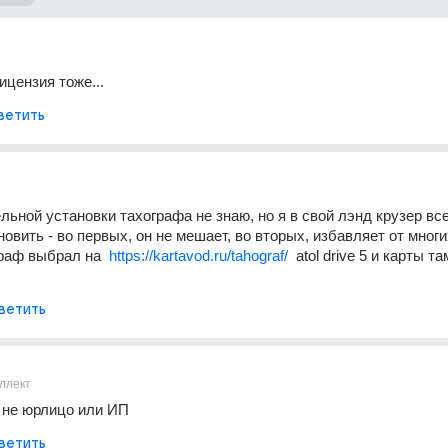
ицензия тоже...
ветить
льной установки тахографа не знаю, но я в свой лэнд крузер все 
овить - во первых, он не мешает, во вторых, избавляет от многих
раф выбрал нa  
https://kartavod.ru/tahograf/
  atol drive 5 и карты тa
ветить
ллект
 не юрлицо или ИП
ветить