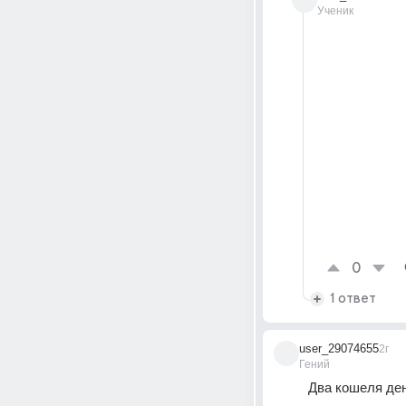
Ученик
0
1 ответ
user_29074655
2г
Гений
Два кошеля ден