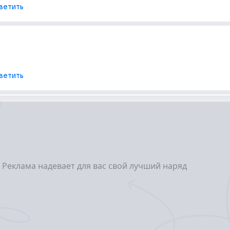
ветить
ветить