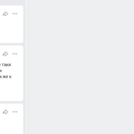
таки 
 
м же к 