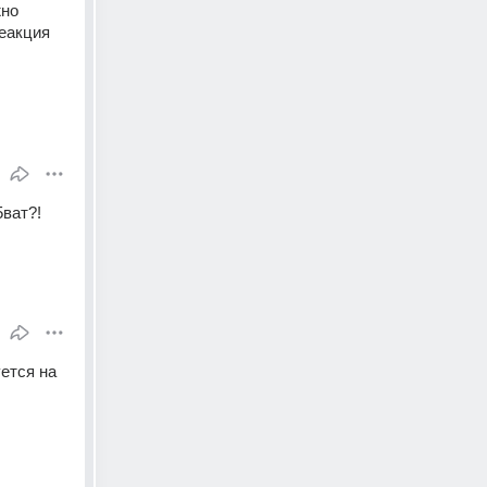
но 
еакция 
5ват?!
ется на 