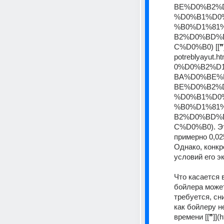
BE%D0%B2%
%D0%B1%D0
%B0%D1%81
B2%D0%BD%
C%D0%B0) [[❞]](
potreblyayu
0%D0%B2%D
BA%D0%BE%
BE%D0%B2%
%D0%B1%D0
%B0%D1%81
B2%D0%BD%
C%D0%B0). Это
примерно 0,02
Однако, конкр
условий его э
Что касается 
бойлера может
требуется, сн
как бойлеру н
времени [[❞]](h