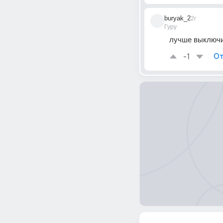
buryak_2
2г
Гуру
лучше выключи 
-1
От