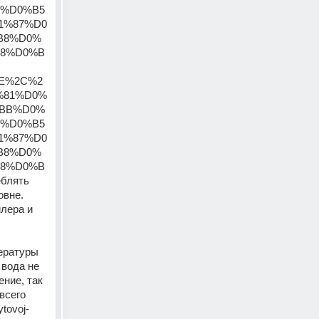
0%D0%B5
1%87%D0
B8%D0%
8%D0%B
BE%2C%2
%81%D0%
BB%D0%
0%D0%B5
1%87%D0
B8%D0%
8%D0%B
блять 
вне. 
лера и 
ературы 
вода не 
ие, так 
сего 
ytovoj-