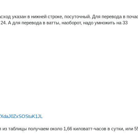
асход указан в нижней строке, посуточный. Для перевода в почас
 24. А для перевода в ватты, наоборот, надо умножить на 33
u/a/XdaJ0ZxSOStuK1JL
 из таблицы получаем около 1,66 киловатт-часов в сутки, или 55