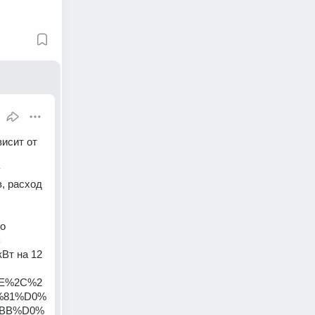
сит от 
 
, расход 
о 
 
Вт на 12 
BE%2C%2
%81%D0%
BB%D0%