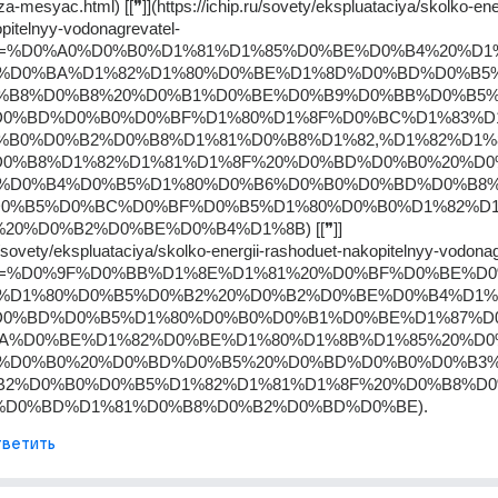
-za-mesyac.html) [[❞]](https://ichip.ru/sovety/ekspluataciya/skolko-ene
pitelnyy-vodonagrevatel-
text=%D0%A0%D0%B0%D1%81%D1%85%D0%BE%D0%B4%20%D
%D0%BA%D1%82%D1%80%D0%BE%D1%8D%D0%BD%D0%B5
%B8%D0%B8%20%D0%B1%D0%BE%D0%B9%D0%BB%D0%B5%
D0%BD%D0%B0%D0%BF%D1%80%D1%8F%D0%BC%D1%83%D
%B0%D0%B2%D0%B8%D1%81%D0%B8%D1%82,%D1%82%D1%
D0%B8%D1%82%D1%81%D1%8F%20%D0%BD%D0%B0%20%D0
%D0%B4%D0%B5%D1%80%D0%B6%D0%B0%D0%BD%D0%B8
D0%B5%D0%BC%D0%BF%D0%B5%D1%80%D0%B0%D1%82%D
20%D0%B2%D0%BE%D0%B4%D1%8B) [[❞]]
ru/sovety/ekspluataciya/skolko-energii-rashoduet-nakopitelnyy-vodonag
text=%D0%9F%D0%BB%D1%8E%D1%81%20%D0%BF%D0%BE%D
%D1%80%D0%B5%D0%B2%20%D0%B2%D0%BE%D0%B4%D1%
D0%BD%D0%B5%D1%80%D0%B0%D0%B1%D0%BE%D1%87%D
BA%D0%BE%D1%82%D0%BE%D1%80%D1%8B%D1%85%20%D0
%D0%B0%20%D0%BD%D0%B5%20%D0%BD%D0%B0%D0%B3
B2%D0%B0%D0%B5%D1%82%D1%81%D1%8F%20%D0%B8%D
%D0%BD%D1%81%D0%B8%D0%B2%D0%BD%D0%BE).
ветить