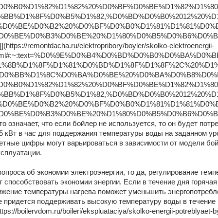
D0%B0%D1%82%D1%82%20%D0%BF%D0%BE%D1%82%D1%8
%BB%D1%8F%D0%B5%D1%82,%D0%BD%D0%B0%2012%20%D
%D0%BE%D0%B2%20%D0%BF%D0%B0%D1%81%D1%81%D0%
D0%BE%D0%B3%D0%BE%20%D1%80%D0%B5%D0%B6%D0%B
https://remontdacha.ru/elektropribory/boyler/skolko-elektroenergii-
t.html#:~:text=%D0%9E%D0%B4%D0%BD%D0%B0%D0%BA%D0%
1%8B%D1%8F%D1%81%D0%BD%D1%8F%D1%8F%2C%20%D1
D0%BB%D1%8C%D0%BA%D0%BE%20%D0%BA%D0%B8%D0%
D0%B0%D1%82%D1%82%20%D0%BF%D0%BE%D1%82%D1%8
%BB%D1%8F%D0%B5%D1%82,%D0%BD%D0%B0%2012%20%D
%D0%BE%D0%B2%20%D0%BF%D0%B0%D1%81%D1%81%D0%
D0%BE%D0%B3%D0%BE%20%D1%80%D0%B5%D0%B6%D0%B
 означает, что если бойлер не используется, то он будет потре
5 кВт в час для поддержания температуры воды на заданном уро
етные цифры могут варьироваться в зависимости от модели бой
ксплуатации.
вопроса об экономии электроэнергии, то да, регулирование темп
 способствовать экономии энергии. Если в течение дня горячая 
ижение температуры нагрева поможет уменьшить энергопотреблен
е придется поддерживать высокую температуру воды в течение в
ttps://boilervdom.ru/boileri/ekspluataciya/skolko-energii-potreblyaet-b