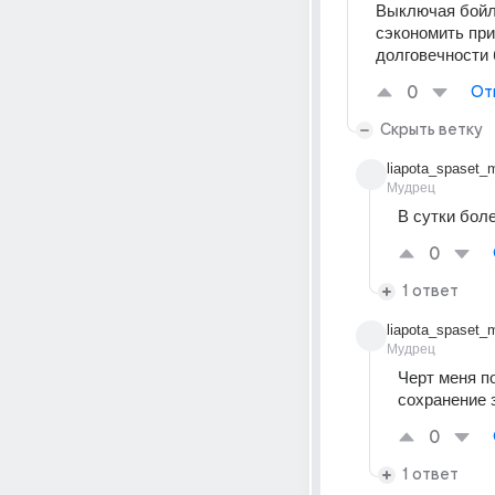
Выключая бойле
сэкономить при
долговечности 
0
От
Скрыть ветку
liapota_spaset_m
Мудрец
В сутки бол
0
1 ответ
liapota_spaset_m
Мудрец
Черт меня по
сохранение 
0
1 ответ