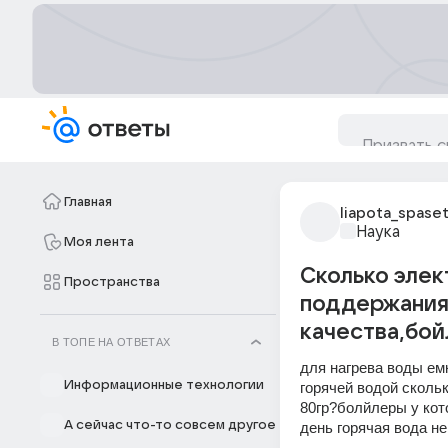
Главная
liapota_spaset
Наука
Моя лента
Сколько элек
Пространства
поддержания
качества,бо
В ТОПЕ НА ОТВЕТАХ
для нагрева воды емк
Информационные технологии
горячей водой сколь
80гр?болйлеры у кот
А сейчас что-то совсем другое
день горячая вода н