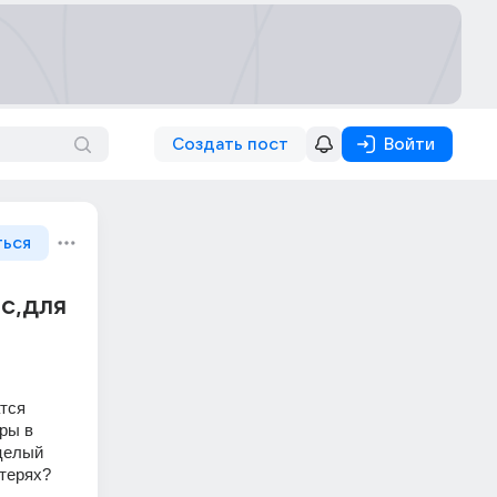
Создать пост
Войти
ться
ас,для
тся 
ры в 
целый 
отерях?