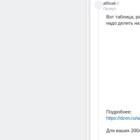
altlisek
2г
Оракул
Вот таблица, р
надо делить на
Подробнее:
https://dzen.r
Для ваших 200л