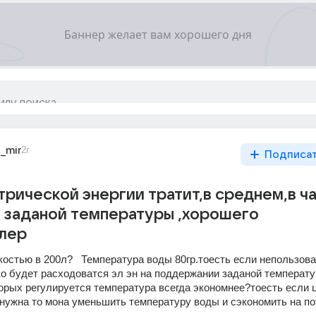
_mir
2г
Подписа
трической энергии тратит,в среднем,в ч
 заданой температуры ,хорошего
йлер
остью в 200л?   Температура воды 80гр.тоесть если непользова
ко будет расходоватся эл эн на поддержании заданой температу
орых регулируется температура всегда экономнее?тоесть если 
енужна то мона уменьшить температуру воды и сэкономить на п