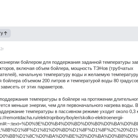
гу
2г
оэнергии бойлером для поддержания заданной температуры зави
кторов, включая объем бойлера, мощность ТЭНов (трубчатых 
ателей), начальную температуру воды и желаемую температуру
я бойлера объемом 200 литров и температурой воды 80 градусов
 зависеть от этих параметров.
поддержания температуры в бойлере на протяжении длительног
ется меньше энергии, чем для первоначального нагрева воды. В
оддержание температуры в пассивном режиме уходит около 0,3 к
ps://remontdacha.ru/elektropribory/boyler/skolko-elektroenergii-
t.html#:~:text=%D0%9E%D0%B4%D0%BD%D0%B0%D0%BA%D0%
1%8B%D1%8F%D1%81%D0%BD%D1%8F%D1%8F%2C%20%D1
D0%BB%D1%8C%D0%BA%D0%BE%20%D0%BA%D0%B8%D0%