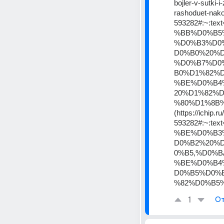
bojler-v-sutki-i
rashoduet-nako
593282#:~:
%BB%D0%B5
%D0%B3%D0
D0%B0%20%
%D0%B7%D0
B0%D1%82%
%BE%D0%B4
20%D1%82%
%80%D1%8B%
(https://ichip.
593282#:~:
%BE%D0%B3
D0%B2%20%
0%B5,%D0%
%BE%D0%B4
D0%B5%D0%
%82%D0%B5
1
От