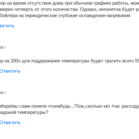
р на время отсутствия дома при обычном графике работы, мож
мерно четверть от этого количества. Однако, непонятна будет р
бойлера на периодические глубокие охлаждения-нагревания
ветить
ir
2г
ер на 200л для поддержания температуры будет тратить всего 5
Ответить
ir
2г
бери!вы сами поняли чтонибудь...?!)ок,сколько квт /час расходу
заданой температуры?
Ответить