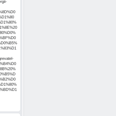
rgii-
1%8D%D0
%D1%80
D1%80%
1%8E%20
80%D0%
%BF%D0
%D0%B5%
1%83%D1
revatel-
0%B4%D0
8B%20%
0%B5%D
%B2%D0
%D1%80%
0%BD%D1