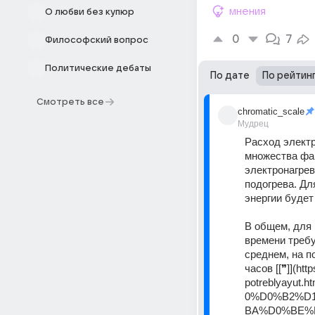
мнения
О любви без купюр
0
7
Философский вопрос
Политические дебаты
По дате
По рейтин
Смотреть все
chromatic_scale
Мудрец
Расход электр
множества фа
электронагрев
подогрева. Дл
энергии будет
В общем, для 
времени требу
среднем, на п
часов [[❞]](htt
potreblyayu
0%D0%B2%D
BA%D0%BE%