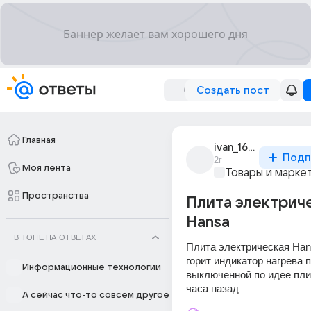
Создать пост
Главная
ivan_16380
Подп
2г
Моя лента
Товары и марке
Пространства
Плита электрич
Hansa
В ТОПЕ НА ОТВЕТАХ
Плита электрическая Hans
горит индикатор нагрева п
Информационные технологии
выключенной по идее плит
часа назад
А сейчас что-то совсем другое