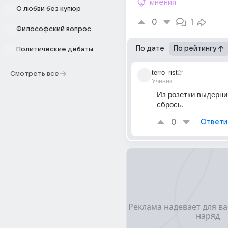
мнения
О любви без купюр
0
1
Философский вопрос
По дате
По рейтингу
Политические дебаты
terro_rist
2г
Смотреть все
Ученик
Из розетки выдерни 
сбрось.
0
Ответи