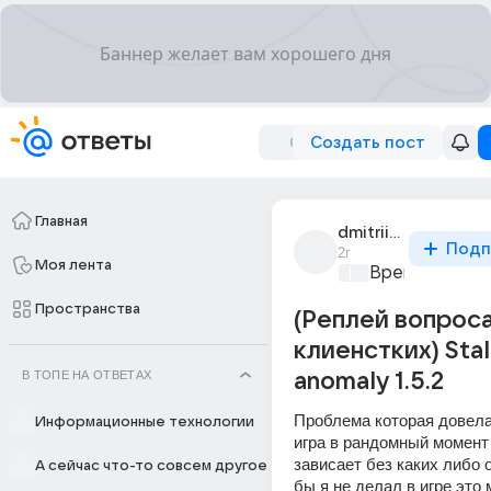
Создать пост
Главная
dmitrii_gadalin_8
Подп
2г
Моя лента
Время игр
+1
Пространства
(Реплей вопроса
клиенстких) Stal
В ТОПЕ НА ОТВЕТАХ
anomaly 1.5.2
Проблема которая довела 
Информационные технологии
игра в рандомный момент 
зависает без каких либо о
А сейчас что-то совсем другое
бы я не делал в игре это 