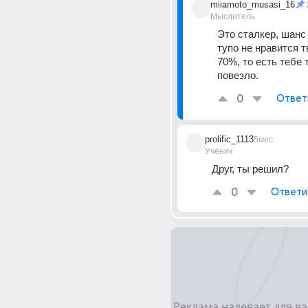
miiamoto_musasi_16
Мыслитель
Это сталкер, шанс т
тупо не нравится тв
70%, то есть тебе т
повезло.
0
Ответ
prolific_1113
5мес
Ученик
Друг, ты решил?
0
Ответи