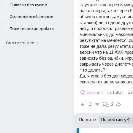
случится как через 3 мину
О любви без купюр
начала игры,так и через 5-
обычно плотно сажусь игр
Философский вопрос
сталкер),ни в одной другой
нету, я пробовал разные н
Политические дебаты
минимальных до максима
результат не меняется, сме
Смотреть все
тоже не дала результата и
версии что на 11 AVX про
зависать без ошибки, игр
закрывать через диспетче
Что делать?  
Да, я играю без доп модов
скажем так ванильная ан
мнения
#stalker
#и
0
2
По дате
По рейтингу