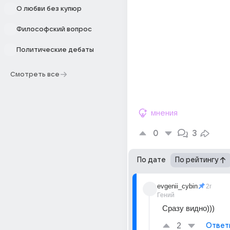
О любви без купюр
Философский вопрос
Политические дебаты
Смотреть все
мнения
0
3
По дате
По рейтингу
evgenii_cybin
2г
Гений
Сразу видно)))
2
Ответ