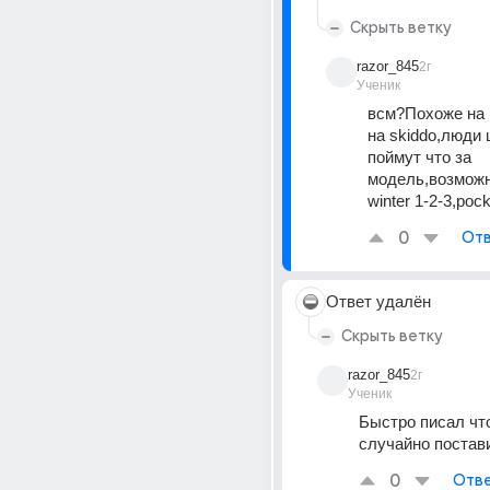
Скрыть ветку
razor_845
2г
Ученик
всм?Похоже на ra
на skiddo,люди
поймут что за 
модель,возможно 
winter 1-2-3,pock
0
Отв
Ответ удалён
Скрыть ветку
razor_845
2г
Ученик
Быстро писал что 
случайно постав
0
Отве