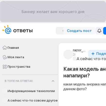
Создать пост
Главная
razor_845
Подп
2г
Моя лента
А сейчас что-т
Пространства
Какая модель а
напапири?
В ТОПЕ НА ОТВЕТАХ
какая модель анорака нап
данном фото?
Информационные технологии
А сейчас что-то совсем другое