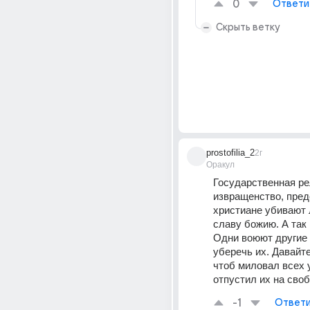
0
Ответи
Скрыть ветку
prostofilia_2
2г
Оракул
Государственная рел
извращенство, пред
христиане убивают 
славу божию. А так 
Одни воюют другие 
уберечь их. Давайте
чтоб миловал всех у
отпустил их на своб
-1
Ответи