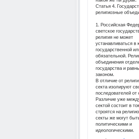
Статья 4. Государств
религиозные объед
1. Российская Федер
светское государств
религия не может 
устанавливаться в к
государственной или
обязательной. Рели
объединения отделе
государства и равны
законом.
В отличие от религии
секта изолируют сво
последователей от 
Различие уже между
сектой состоит в том
строятся на религио
секты же могут быть
политическими и 
идеологическими.