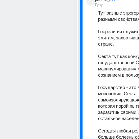
Гуру
Тут разные эгрогор
разными свойства
Госрелигия служит
элитам, захвативш
стране.
Секта тут как конку
государственной С
манипулирования 
сознанием в польз
Государство - это в
монополия. Секта -
самоизолирующаяс
которая порой пыта
заразитиь своими 
остальное населен
Сегодня любая рели
больше болезнь об