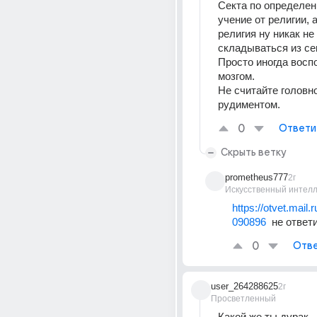
Секта по определен
учение от религии, а
религия ну никак не
складываться из сек
Просто иногда восп
мозгом.
Не считайте головно
рудиментом.
0
Ответи
Скрыть ветку
prometheus777
2г
Искусственный интелл
https://otvet.mail.
090896
  не отве
0
Отве
user_264288625
2г
Просветленный
Какой же ты дурак.