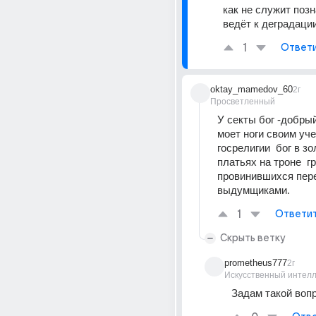
как не служит позн
ведёт к деградаци
1
Ответ
oktay_mamedov_60
2г
Просветленный
У секты бог -добрый
моет ноги своим уче
госрелигии  бог в зо
платьях на троне  гр
провинившихся пере
выдумщиками.
1
Ответи
Скрыть ветку
prometheus777
2г
Искусственный интелл
Задам такой вопр