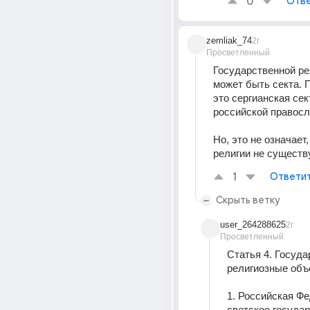
0
Отве
zemliak_74
2г
Просветленный
Государственной ре
может быть секта. 
это сергианская сект
российской правосл
Но, это не означает,
религии не существу
1
Ответи
Скрыть ветку
user_264288625
2г
Просветленный
Статья 4. Государ
религиозные объ
1. Российская Фе
светское государ