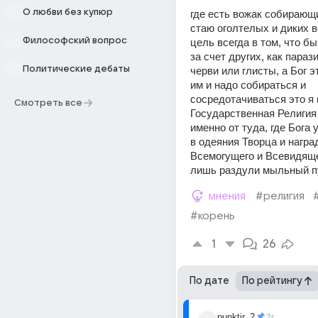
О любви без купюр
где есть вожак собирающи
стаю оголтелых и диких во
Философский вопрос
цель всегда в том, что бы
за счет других, как параз
Политические дебаты
черви или глисты, а Бог эт
им и надо собираться и 
сосредотачиваться это я п
Смотреть все
Государственная Религия 
именно от туда, где Бога 
в одеяния Творца и награ
Всемогущего и Всевидящег
лишь раздули мыльный п
мнения
#религия
#корень
1
26
По дате
По рейтингу
punktir_2
2г