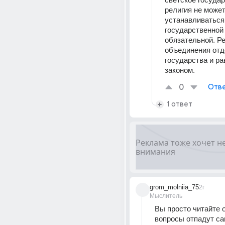
религия не может
устанавливаться 
государственной 
обязательной. Ре
объединения отд
государства и ра
законом.
0
Отве
1 ответ
grom_molniia_75
2г
Мыслитель
Вы просто читайте 
вопросы отпадут са