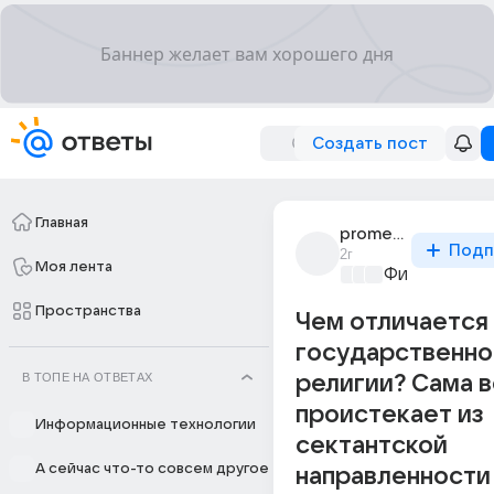
Создать пост
Главная
prometheus777
Подп
2г
Моя лента
Философски
Пространства
Чем отличается 
государственно
В ТОПЕ НА ОТВЕТАХ
религии? Сама 
проистекает из
Информационные технологии
сектантской
А сейчас что-то совсем другое
направленности