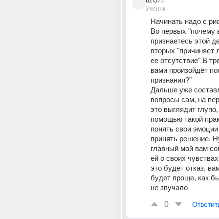
bzi37
2г
Ученик
Начинать надо с рис
Во первых "почему в
признаетесь этой д
вторых "причиняет л
ее отсутствие" В тре
вами произойдёт пос
признания?" 
Дальше уже составл
вопросы сам, на пер
это выглядит глупо, 
помощью такой прак
понять свои эмоции 
принять решение. Ну
главный мой вам со
ей о своих чувствах
это будет отказ, вам
будет проще, как бы
не звучало
0
Ответит