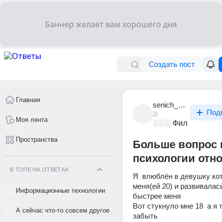
Создать пост
Главная
senich_ded
Под
2г
Моя лента
Философский
Пространства
Больше вопрос 
психологии отн
В ТОПЕ НА ОТВЕТАХ
Я  влюблён в девушку кот
меня(ей 20) и развивалась
Информационные технологии
быстрее меня 
Вот стукнуло мне 18  а я т
А сейчас что-то совсем другое
забыть 