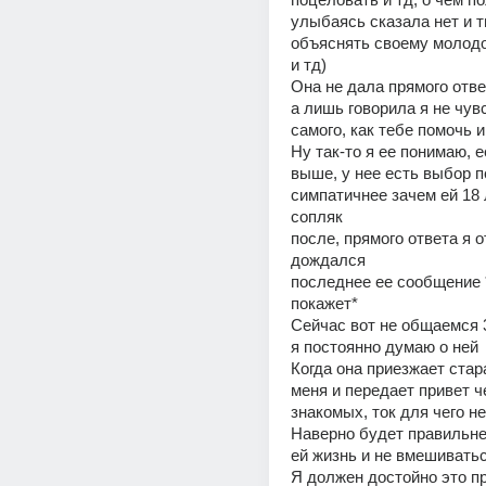
улыбаясь сказала нет и ти
объяснять своему молодо
и тд) 
Она не дала прямого ответ
а лишь говорила я не чувс
самого, как тебе помочь и
Ну так-то я ее понимаю, е
выше, у нее есть выбор п
симпатичнее зачем ей 18 
сопляк 
после, прямого ответа я от
дождался 
последнее ее сообщение 
покажет* 
Сейчас вот не общаемся 
я постоянно думаю о ней 
Когда она приезжает стара
меня и передает привет че
знакомых, ток для чего не
Наверно будет правильне
ей жизнь и не вмешиватьс
Я должен достойно это пр