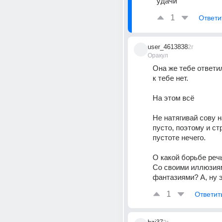
удачи
1
Ответи
user_4613838
2г
Оракул
Она же тебе ответил
к тебе нет. 
На этом всё
Не натягивай сову н
пусто, поэтому и стр
пустоте нечего. 
О какой борьбе речь
Со своими иллюзиям
фантазиями? А, ну э
1
Ответит