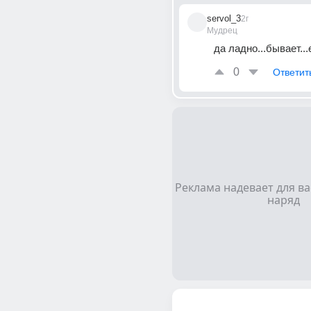
servol_3
2г
Мудрец
да ладно...бывает...
0
Ответит