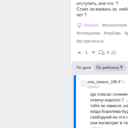
отступить, или что  ? 
Стоит ли воевать за  любо
нет ?
мнения
#психология
#отношения
#любовь
#
#встречаться
1
4
По дате
По рейтингу
stas_tarasov_186
2г
Оракул
где списал сочинен
отвечу-коротко ?  .
тебя не зависит..хо
когда Королева-буд
свободной-но это н
она посмотрит в тво