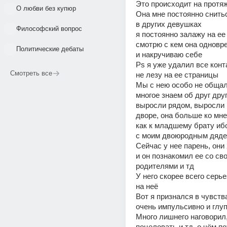
Это происходит на протяж
О любви без купюр
Она мне постоянно снитьс
в других девушках 
Философский вопрос
я постоянно залажу на ее
смотрю с кем она одновре
Политические дебаты
и накручиваю себе 
Ps я уже удалил все конта
Смотреть все
не лезу на ее страницы 
Мы с нею особо не общали
многое знаем об друг друг
выросли рядом, выросли 
дворе, она больше ко мне
как к младшему брату ибо
с моим двоюродным дяде
Сейчас у нее парень, они 
и он познакомил ее со сво
родителями и тд 
У него скорее всего серь
на неё 
Вот я признался в чувства
очень импульсивно и глуп
Много лишнего наговорил,
поцеловать и тд, о чём по