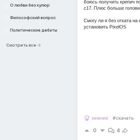
боюсь получить крепич по
О любви без купюр
c17. Плюс больше головин
Философский вопрос
Смогу ли я без отката на c
установить PixelOS
Политические дебаты
Смотреть все
мнения
#скачать
0
4