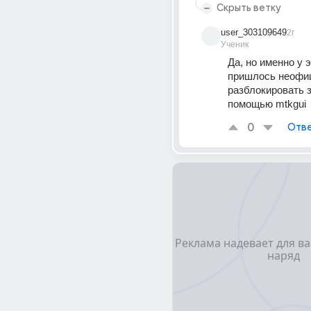
Скрыть ветку
user_303109649
2г
Ученик
Да, но именно у 
пришлось неофиц
разблокировать з
помощью mtkgui
0
Отве