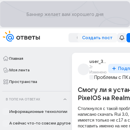
Создать пост
Главная
user_303109649
2г
Подп
Моя лента
Изменено
Проблемы с ПК 
Пространства
Смогу ли я уста
PixelOS на Realm
В ТОПЕ НА ОТВЕТАХ
Столкнулся с такой пробл
Информационные технологии
написано скачать Rui 3.0, 
имеется только не c17 а c
А сейчас что-то совсем другое
поставить именно на нее п