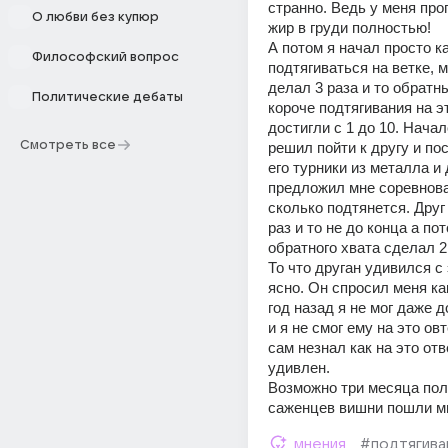
странно. Ведь у меня проп
О любви без купюр
жир в груди полностью! 
А потом я начал просто к
Философский вопрос
подтягиваться на ветке, 
делал 3 раза и то обратн
Политические дебаты
короче подтягивания на эт
достигли с 1 до 10. Начало
Смотреть все
решил пойти к другу и пос
его турники из металла и д
предложил мне соревноват
сколько подтянется. Друг 
раз и то не до конца а пот
обратного хвата сделал 2
То что друган удивился с э
ясно. Он спросил меня как
год назад я не мог даже д
и я не смог ему на это овт
сам незнал как на это отв
удивлен. 
Возможно три месяца пол
саженцев вишни пошли мн
мнения
#подтягива