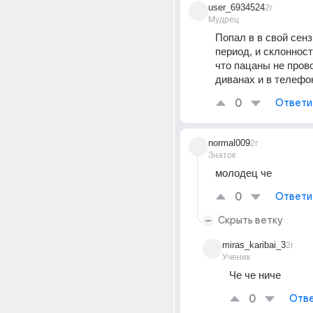
user_6934524
2г
Мудрец
Попал в в свой сенз
период, и склонность
что пацаны не прово
диванах и в телефо
0
Ответи
normal009
2г
Знаток
молодец че
0
Ответи
Скрыть ветку
miras_karibai_3
2г
Ученик
Че че ниче
0
Отве