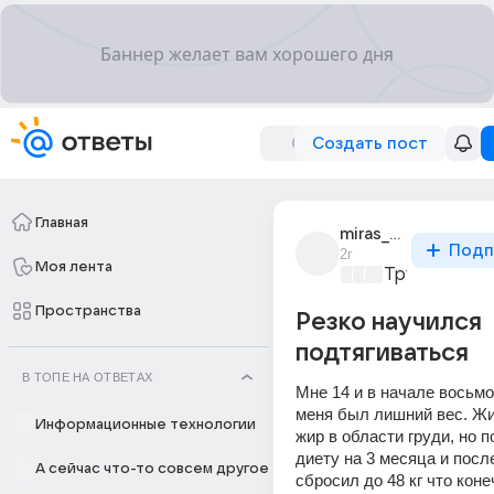
Создать пост
Главная
miras_karibai_3
Подп
2г
Моя лента
Трушный сп
Пространства
Резко научился
подтягиваться
В ТОПЕ НА ОТВЕТАХ
Мне 14 и в начале восьмог
меня был лишний вес. Жив
Информационные технологии
жир в области груди, но по
диету на 3 месяца и после 
А сейчас что-то совсем другое
сбросил до 48 кг что коне