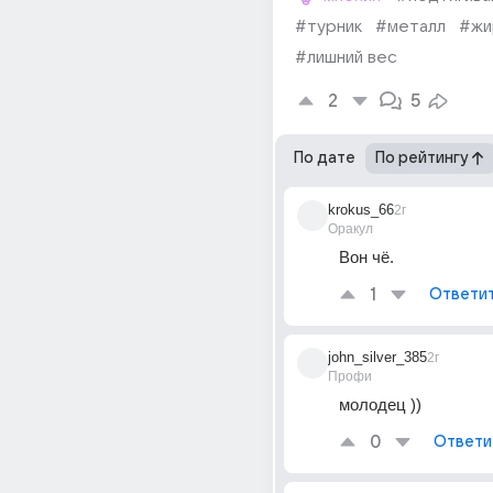
#турник
#металл
#жи
#лишний вес
2
5
По дате
По рейтингу
krokus_66
2г
Оракул
Вон чё.
1
Ответи
john_silver_385
2г
Профи
молодец ))
0
Ответи