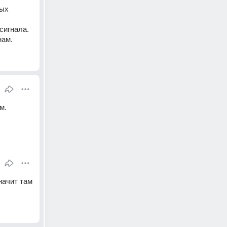
ых 
сигнала.
нам.
м.
ачит там 