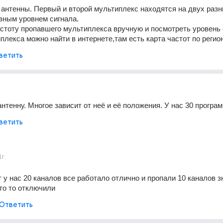
антенны. Первый и второй мультиплекс находятся на двух разн
азным уровнем сигнала. 
стоту пропавшего мультиплекса вручную и посмотреть уровень 
плекса можно найти в интернете,там есть карта частот по регио
ветить
нтенну. Многое зависит от неё и её положения. У нас 30 програм
ветить
1г
 у нас 20 каналов все работало отлично и пропали 10 каналов зн
то то отключили
Ответить