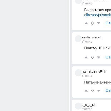
Ученик
Была такая про
cifrovoe/prista
0
От
kesha_sizov
1г
Ученик
Почему 10 или 
0
От
ilia_nikulin_594
1г
Ученик
Питание антенн
0
От
s_s_e_r
2г
Мастер