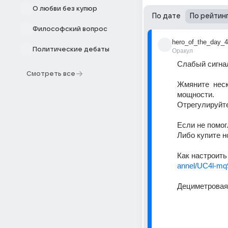
О любви без купюр
По дате
По рейтин
Философский вопрос
hero_of_the_day_4
Политические дебаты
Оракул
Слабый сигнал
Смотреть все
Жмяните  неск
мощности.
Отрегулируйте
Если не помог
Либо купите 
Как настроить
annel/UC4l-m
Дециметровая 