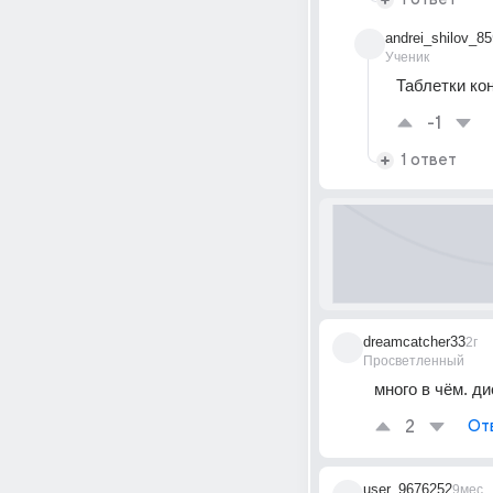
andrei_shilov_85
Ученик
Таблетки ко
-1
1 ответ
dreamcatcher33
2г
Просветленный
много в чём. д
2
От
user_9676252
9мес