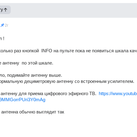
гу
2г
 !
олько раз кнопкой  INFO на пульте пока не появиться шкала каче
 антенну  по этой шкале.
ло, подимайте антенну выше.
нормальную дециметровую антенну со встроенным усилителем.
 антенну для приема цифрового эфирного ТВ.  
https://www.youtu
q9MMGorrPUri3Y0mAg
антенна обычно выглядит так 