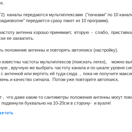
е.
2)  каналы передаются мультиплексами  ("пачками" по 10 каналов
"радиоволне" передается сразу пакет из 10 программ).
астоту антенна хорошо принимает,  вторую  -  слабо,  приставка 
ске ее захватить.
ь положение антенны и повторять автопоиск (настройку).
м известны частоты мультиплексов (поискать легко),    можно вы
ную , вручную же выбрать частоту канала и по шкале уровня сиг
 с антенной или вертеть ей туда-сюда  ,  пока не получите макси
ень и качество сигнала.  Потом уже повторите автопоиск.
т ,  что даже какие-то сантиметры положения антенны могут повл
ь подвинули буквально на 10-20см в сторону-  и вуаля!
ветить