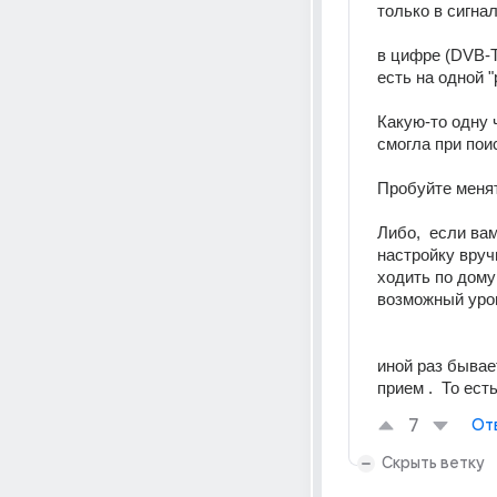
только в сигнал
в цифре (DVB-T
есть на одной 
Какую-то одну ч
смогла при пои
Пробуйте менят
Либо,  если ва
настройку вруч
ходить по дому
возможный уров
иной раз бывае
прием .  То ест
7
От
Скрыть ветку