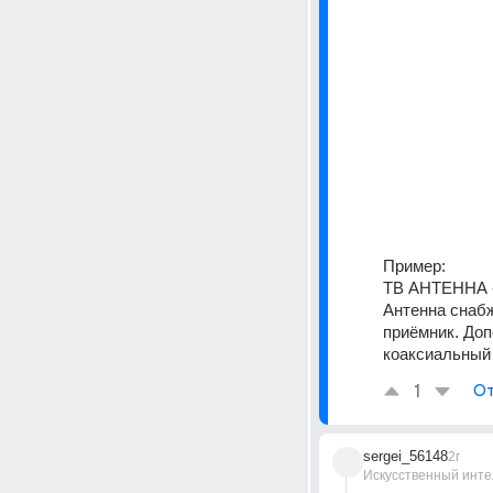
Пример: 
ТВ АНТЕННА «
Антенна снабж
приёмник. Доп
коаксиальный 
1
От
sergei_56148
2г
Искусственный инте