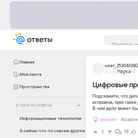
Главная
user_21306138
Наука
+2
Моя лента
Цифровые при
Пространства
Подскажите, что дела
исправна, приставки 
В ТОПЕ НА ОТВЕТАХ
В чем дело может б
Информационные технологии
мнения
#рабоч
А сейчас что-то совсем другое
1
19