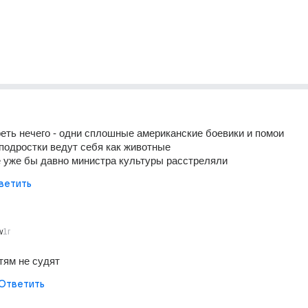
реть нечего - одни сплошные американские боевики и помои
подростки ведут себя как животные
е уже бы давно министра культуры расстреляли
ветить
w
1г
тям не судят
Ответить