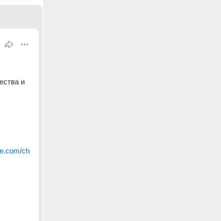
ства и 
be.com/ch