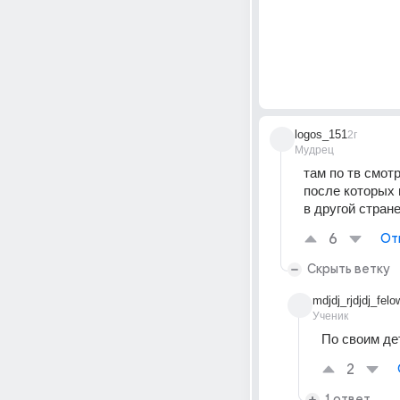
logos_151
2г
Мудрец
там по тв смот
после которых 
в другой стран
6
От
Скрыть ветку
mdjdj_rjdjdj_felo
Ученик
По своим де
2
1 ответ