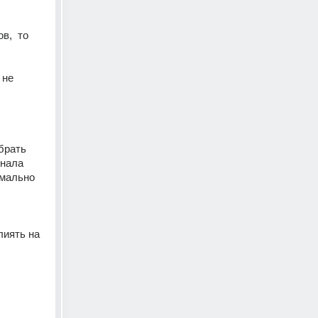
,  то 
не 
брать 
нала 
мально 
иять на 