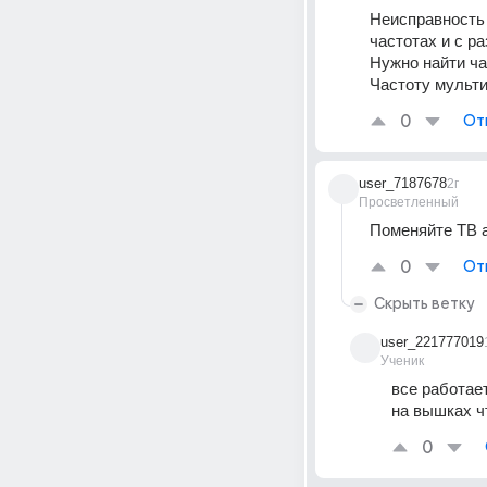
Неисправность 
частотах и с р
Нужно найти ча
Частоту мульти
0
От
user_7187678
2г
Просветленный
Поменяйте ТВ а
0
От
Скрыть ветку
user_221777019
Ученик
все работает
на вышках ч
0