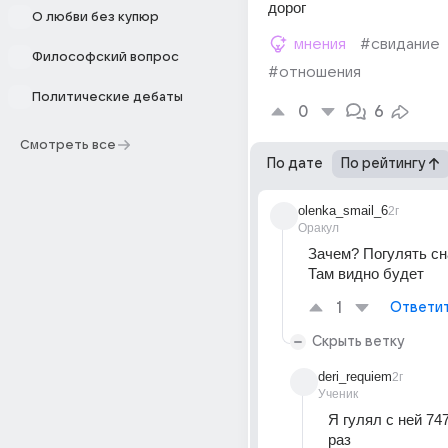
дорог
О любви без купюр
мнения
#свидание
Философский вопрос
#отношения
Политические дебаты
0
6
Смотреть все
По дате
По рейтингу
olenka_smail_6
2г
Оракул
Зачем? Погулять сна
Там видно будет
1
Ответи
Скрыть ветку
deri_requiem
2г
Ученик
Я гулял с ней 74
раз