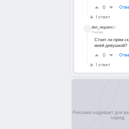
0
Отве
1 ответ
deri_requiem
2г
Ученик
Стоит ли прям ск
моей девушкой?
0
Отве
1 ответ