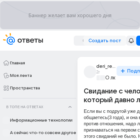
Создать пост
Главная
deri_requiem
Подп
2г
Моя лента
О любви без 
Пространства
Свидание с чел
который давно 
В ТОПЕ НА ОТВЕТАХ
Если вы с подругой уже д
общаетесь(3 года), и она 
Информационные технологии
против отношения, надо л
признаваться на первом с
А сейчас что-то совсем другое
этого свиданий не было. Н