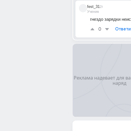
fest_31
2г
Ученик
гнездо зарядки неи
0
Ответи