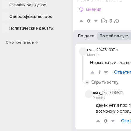
О любви без купюр
мнения
Философский вопрос
0
3
Политические дебаты
По дате
По рейтингу
Смотреть все
user_294751097
2г
Мастер
Нормальный планше
1
Ответи
Скрыть ветку
user_305936693
2г
Ученик
денек нет я про 
возможную спра
0
Отве