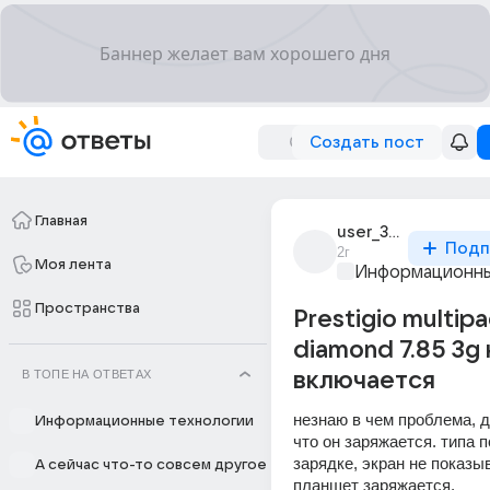
Создать пост
Главная
user_305936693
Подп
2г
Моя лента
Информационны
Пространства
Prestigio multipa
diamond 7.85 3g 
В ТОПЕ НА ОТВЕТАХ
включается
незнаю в чем проблема, д
Информационные технологии
что он заряжается. типа 
зарядке, экран не показыв
А сейчас что-то совсем другое
планшет заряжается.