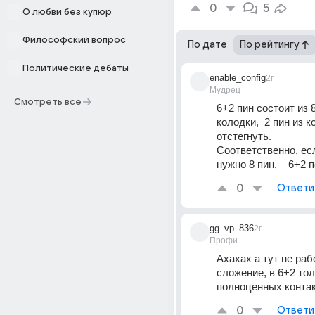
0
5
О любви без купюр
Философский вопрос
По дате
По рейтингу
Политические дебаты
enable_config
2г
Мудрец
Смотреть все
6+2 пин состоит из 8
колодки,  2 пин из 
отстегнуть. 
Соответственно, есл
нужно 8 пин,    6+2 
0
Ответи
gg_vp_836
2г
Профи
Ахахах а тут не рабо
сложение, в 6+2 толь
полноценных конта
0
Ответи