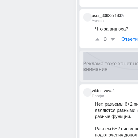
user_309237183
2г
Ученик
Что за видюха?
0
Ответи
viktor_vaya
2г
Профи
Нет, разъемы 6+2 пин
являются разными и
разные функции. 
Разъем 6+2 пин исп
подключения дополн