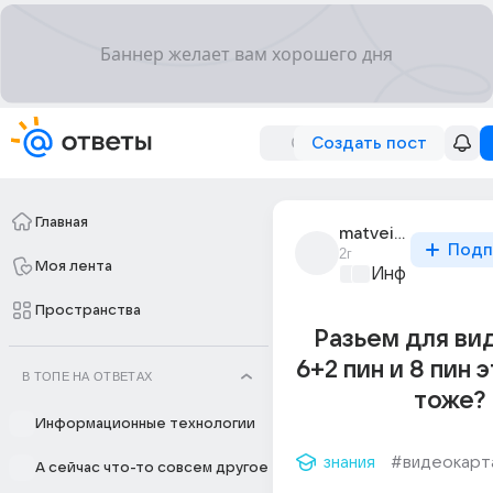
Создать пост
Главная
matvei_smirnov_932
Подп
2г
Моя лента
Информационн
Пространства
Разьем для ви
6+2 пин и 8 пин 
В ТОПЕ НА ОТВЕТАХ
тоже?
Информационные технологии
знания
#видеокарт
А сейчас что-то совсем другое