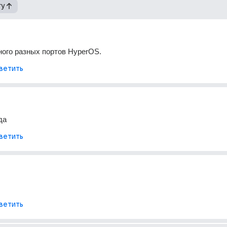
гу
ного разных портов HyperOS.
ветить
да
ветить
ветить