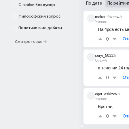
По дате
По рейтин
О любви без купюр
Философский вопрос
makar_fokeew
2г
Ученик
Политические дебаты
На 4pda есть м
0
От
Смотреть все
seryi_5033
2г
Оракул
в течении 24 го
0
От
egor_eskizov
2г
Ученик
Врятли,
0
От