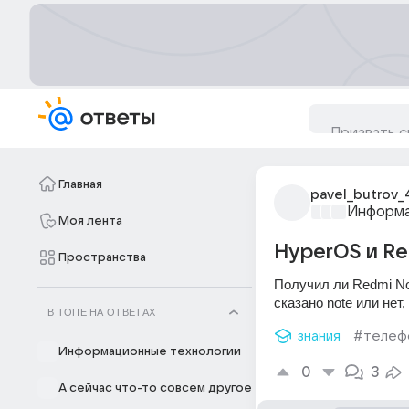
Главная
pavel_butrov_
Информа
Моя лента
HyperOS и Re
Пространства
Получил ли Redmi Not
сказано note или нет
В ТОПЕ НА ОТВЕТАХ
знания
#телеф
Информационные технологии
0
3
А сейчас что-то совсем другое