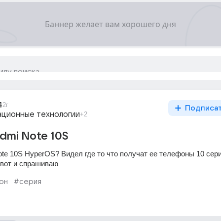
4
2г
Подписа
ционные технологии
+2
dmi Note 10S
e 10S HyperOS? Видел где то что получат ее телефоны 10 серии
, вот и спрашиваю
он
#серия