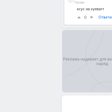
Профи
ксус на хуеватт
0
Ответи