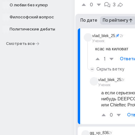
0
3
О любви без купюр
Философский вопрос
По дате
По рейтингу
Политические дебаты
vlad_blek_25
2г
Ученик
Смотреть все
ксас на киловат
1
Ответ
Скрыть ветку
vlad_blek_25
2г
Ученик
а если серьезно 
нибудь DEEPCO
или Chieftec Pr
0
Отв
gg_vp_836
2г