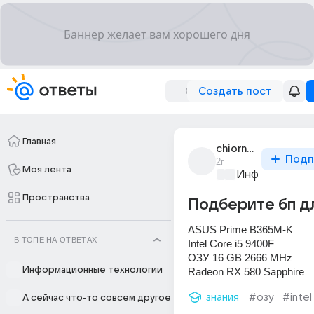
Создать пост
Главная
chiornyi_delfin_21
Подп
2г
Моя лента
Информационн
Пространства
Подберите бп дл
ASUS Prime B365M-K
В ТОПЕ НА ОТВЕТАХ
Intel Core i5 9400F
ОЗУ 16 GB 2666 MHz
Информационные технологии
Radeon RX 580 Sapphire
знания
#озу
#intel
А сейчас что-то совсем другое