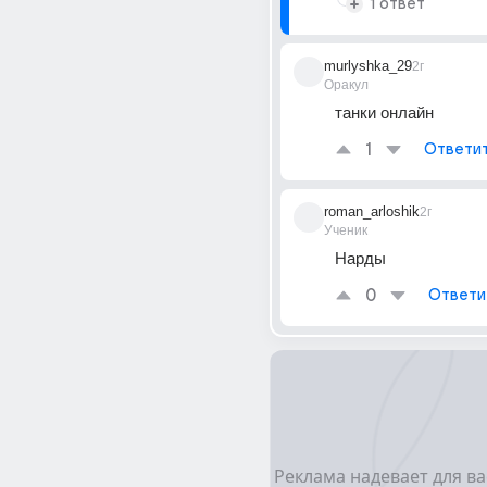
1 ответ
murlyshka_29
2г
Оракул
танки онлайн
1
Ответи
roman_arloshik
2г
Ученик
Нарды
0
Ответи