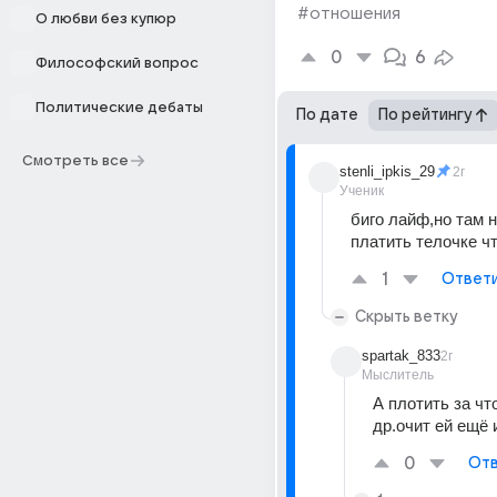
#отношения
О любви без купюр
0
6
Философский вопрос
Политические дебаты
По дате
По рейтингу
Смотреть все
stenli_ipkis_29
2г
Ученик
биго лайф,но там н
платить телочке ч
1
Ответ
Скрыть ветку
spartak_833
2г
Мыслитель
А плотить за чт
др.очит ей ещё 
0
Отв