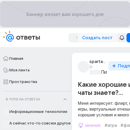
Создать пост
Главная
spartak_833
Подп
2г
Моя лента
Пикантно о 
Пространства
Какие хорошие 
чаты знаете?...
В ТОПЕ НА ОТВЕТАХ
Меня интересует: флирт, 
игры, виртуальные отноше
Информационные технологии
хорошие условия и много
А сейчас что-то совсем другое
мнения
#игра
#фл