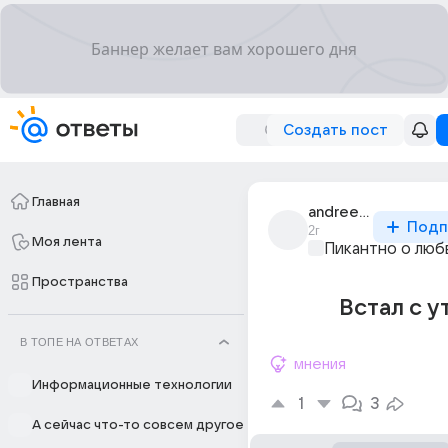
Создать пост
Главная
andreev_255
Подп
2г
Моя лента
Пикантно о люб
Пространства
Встал с у
В ТОПЕ НА ОТВЕТАХ
мнения
Информационные технологии
1
3
А сейчас что-то совсем другое