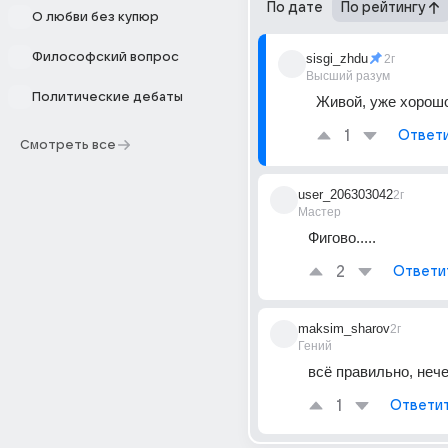
По дате
По рейтингу
О любви без купюр
Философский вопрос
sisgi_zhdu
2г
Высший разум
Политические дебаты
Живой, уже хорош
1
Ответ
Смотреть все
user_206303042
2г
Мастер
Фигово.....
2
Ответи
maksim_sharov
2г
Гений
всё правильно, нече
1
Ответи