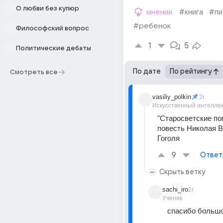
О любви без купюр
мнения
#книга
#пи
#ребенок
Философский вопрос
1
5
Политические дебаты
По дате
По рейтингу
Смотреть все
vasiliy_polkin
2г
Искусственный интелле
"Старосветские пом
повесть Николая В
Гоголя
9
Ответ
Скрыть ветку
sachi_iro
2г
Ученик
спасибо большо