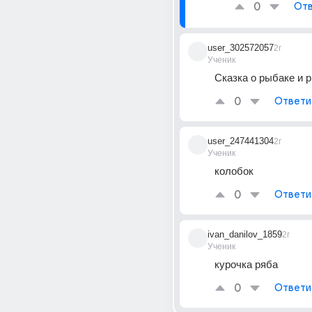
0
Отв
user_302572057
2г
Ученик
Сказка о рыбаке и 
0
Ответи
user_247441304
2г
Ученик
колобок
0
Ответи
ivan_danilov_1859
2г
Ученик
курочка ряба
0
Ответи