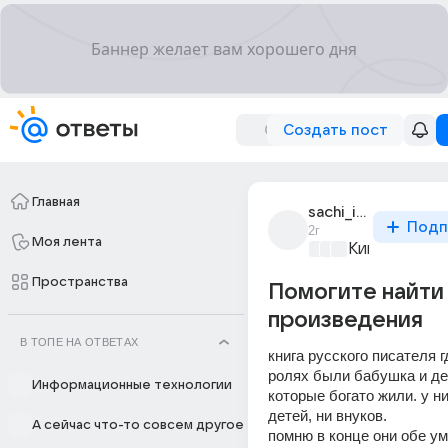
Создать пост
Главная
sachi_iro
Подп
2г
Моя лента
Киномания
+2
Пространства
Помогите найти
произведения
В ТОПЕ НА ОТВЕТАХ
книга русского писателя г
ролях были бабушка и де
Информационные технологии
которые богато жили. у ни
детей, ни внуков. 
А сейчас что-то совсем другое
помню в конце они обе у