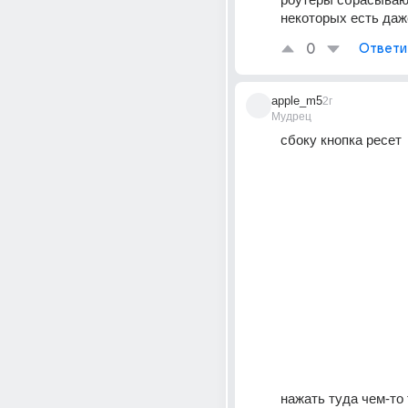
некоторых есть даже
0
Ответи
apple_m5
2г
Мудрец
сбоку кнопка ресет
нажать туда чем-то