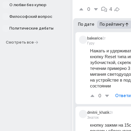
О любви без купюр
0
4
Философский вопрос
По дате
По рейтингу
Политические дебаты
balearice
2г
Смотреть все
Гуру
Нажать и удерживат
кнопку Reset типа иг
зубочисткой, скрепкой
течении примерно 3 
мигания светодуодов
на устройстве в по
состоянии
0
Ответи
dmitrii_khatik
2г
Знаток
кнопку зажми на 15се
роутеры сбрасывают