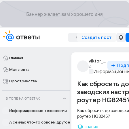
Создать пост
Главная
viktor_melentev_71
Подп
2г
Моя лента
Информационны
Пространства
Как сбросить до
заводских наст
В ТОПЕ НА ОТВЕТАХ
роутер HG8245
Как сбросить до заводски
Информационные технологии
роутер HG8245?
А сейчас что-то совсем другое
знания