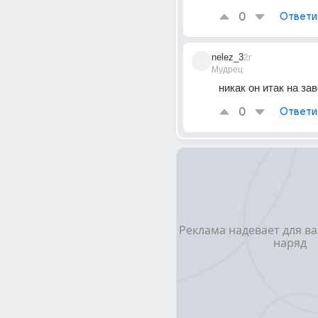
0
Ответи
nelez_3
2г
Мудрец
никак он итак на за
0
Ответи