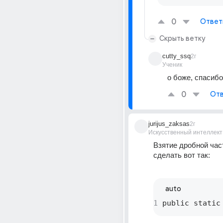
0
Ответ
Скрыть ветку
cutty_ssq
2г
Ученик
о боже, спасибо
0
Отв
jurijus_zaksas
2г
Искусственный интеллект
Взятие дробной час
сделать вот так:
auto
1
 public static