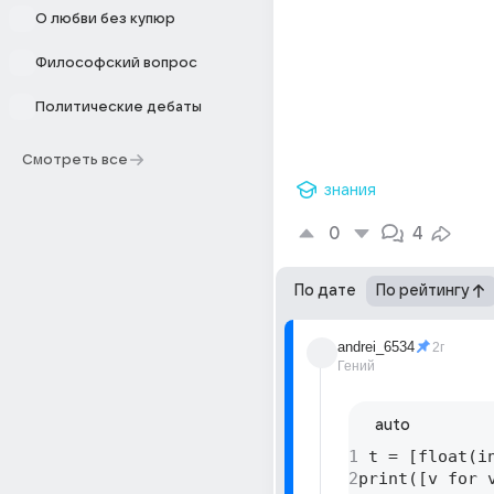
О любви без купюр
Философский вопрос
Политические дебаты
Смотреть все
знания
0
4
По дате
По рейтингу
andrei_6534
2г
Гений
auto
1
 t = [float(i
2
print([v for 