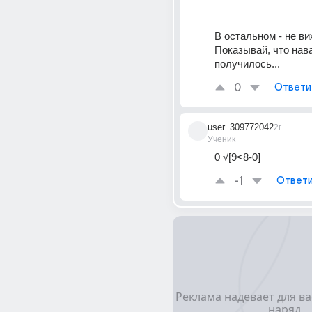
В остальном - не ви
Показывай, что нава
получилось...
0
Ответи
user_309772042
2г
Ученик
0 √[9<8-0]
-1
Ответи