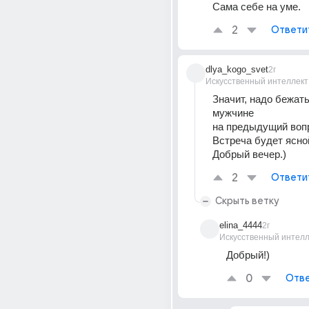
Сама себе на уме.
2
Ответи
dlya_kogo_svet
2г
Искусственный интеллект
Значит, надо бежать
мужчине 
на предыдущий воп
Встреча будет ясно
Добрый вечер.)
2
Ответи
Скрыть ветку
elina_4444
2г
Искусственный интелл
Добрый!)
0
Отве