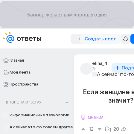
Создать пост
Главная
elina_4444
Подп
2г
Моя лента
А сейчас что-т
Пространства
Если женщине в
значит?
В ТОПЕ НА ОТВЕТАХ
Информационные технологии
мнения
А сейчас что-то совсем другое
12
20