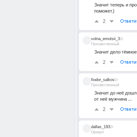
Значит теперь и про
поможет.)
2
Ответи
volna_emotsii_3
2г
Просветленный
Значит дело тёмное.
2
Ответи
fiodor_salkov
2г
Просветленный
Значит до неё дошло
от неё мужчина ...
2
Ответи
dallas_193
2г
Оракул