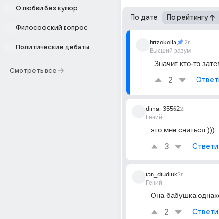
О любви без купюр
По дате
По рейтингу
Философский вопрос
hrizokolla
2г
Политические дебаты
Высший разум
Значит кто-то зате
Смотреть все
2
Ответ
dima_35562
2г
Гений
это мне сниться )))
3
Ответи
ian_diudiuk
2г
Гений
Она бабушка однако
2
Ответи