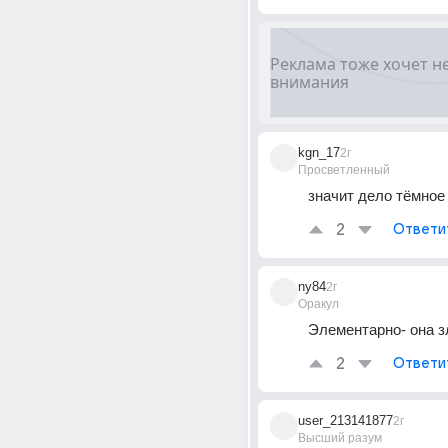
kgn_17
2г
Просветленный
значит дело тёмное
2
Ответи
ny84
2г
Оракул
Элементарно- она з
2
Ответи
user_213141877
2г
Высший разум