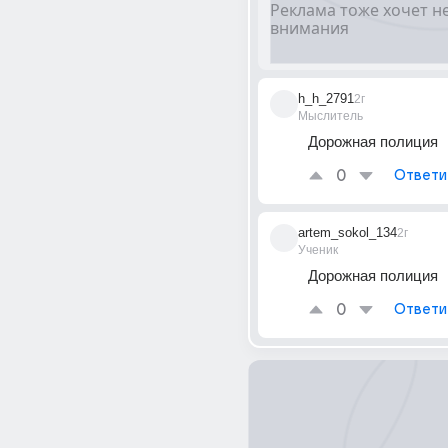
h_h_2791
2г
Мыслитель
Дорожная полиция
0
Ответи
artem_sokol_134
2г
Ученик
Дорожная полиция
0
Ответи