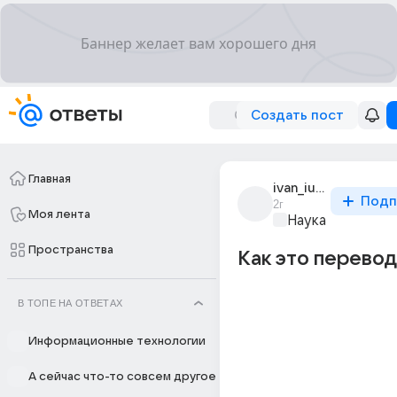
Создать пост
Главная
ivan_iusupov_123
Подп
2г
Моя лента
Наука
Пространства
Как это перево
В ТОПЕ НА ОТВЕТАХ
Информационные технологии
А сейчас что-то совсем другое