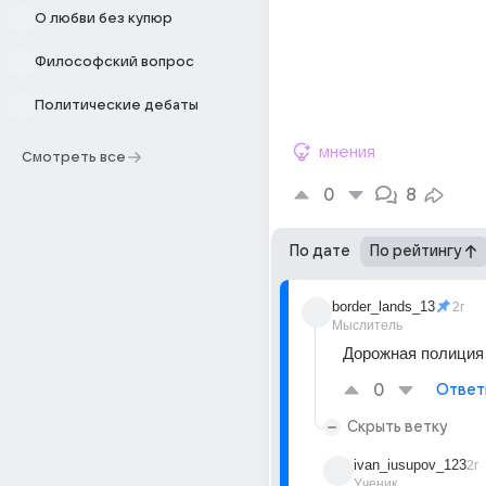
О любви без купюр
Философский вопрос
Политические дебаты
мнения
Смотреть все
0
8
По дате
По рейтингу
border_lands_13
2г
Мыслитель
Дорожная полиция
0
Ответ
Скрыть ветку
ivan_iusupov_123
2г
Ученик