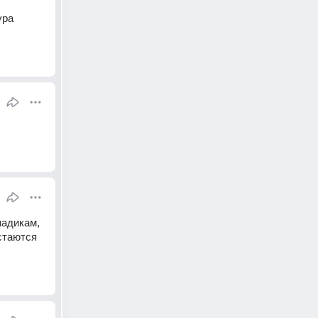
ра 
адикам, 
стаются 