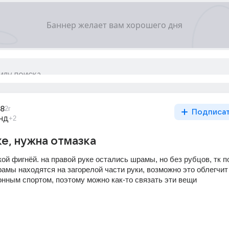
48
2г
Подписа
нд
+2
е, нужна отмазка
кой фигнёй. на правой руке остались шрамы, но без рубцов, тк п
амы находятся на загорелой части руки, возможно это облегчит
онным спортом, поэтому можно как-то связать эти вещи
т