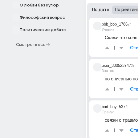
О любви без купюр
По дате
По рейтин
Философский вопрос
bbb_bbb_1786
2г
Ученик
Политические дебаты
Скажи что конь
Смотреть все
1
Отв
user_300523747
2г
Знаток
по описанью по
1
Отв
bad_boy_537
2г
Оракул
свяжи с травмо
1
Отв