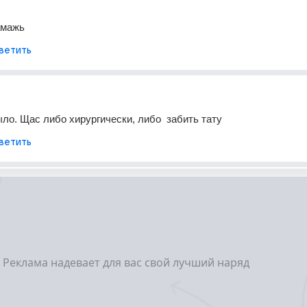
амажь
ветить
ло. Щас либо хирургически, либо  забить тату
ветить