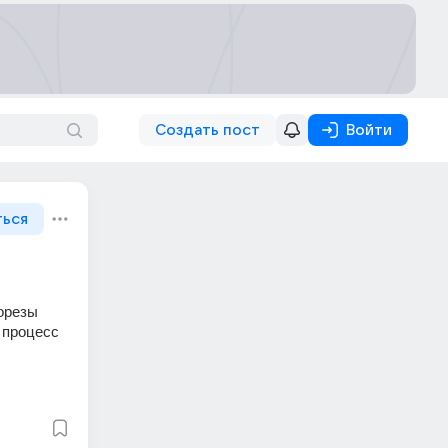
Создать пост
Войти
ться
орезы 
 процесс 