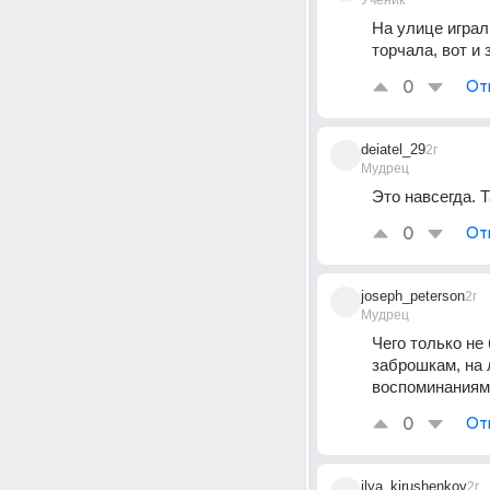
Ученик
На улице играл,
торчала, вот и 
0
От
deiatel_29
2г
Мудрец
Это навсегда. Т
0
От
joseph_peterson
2г
Мудрец
Чего только не 
заброшкам, на 
воспоминаниям
0
От
ilya_kirushenkov
2г