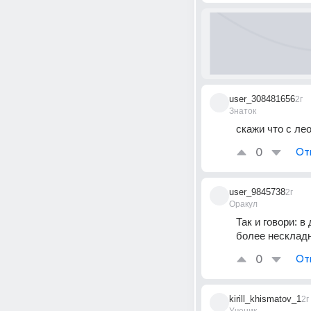
user_308481656
2г
Знаток
скажи что с ле
0
От
user_9845738
2г
Оракул
Так и говори: 
более нескладн
0
От
kirill_khismatov_1
2г