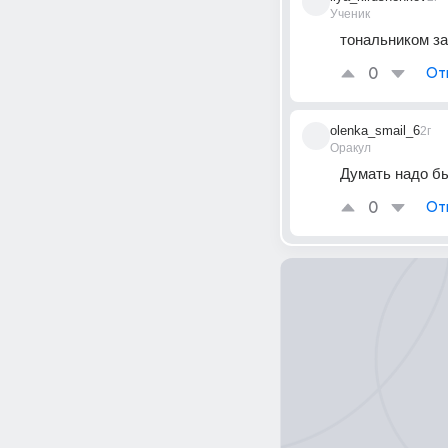
Ученик
тональником з
0
От
olenka_smail_6
2г
Оракул
Думать надо бы
0
От