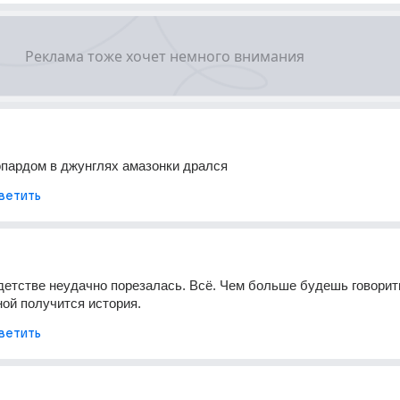
опардом в джунглях амазонки дрался
ветить
в детстве неудачно порезалась. Всё. Чем больше будешь говорить
ой получится история.
ветить