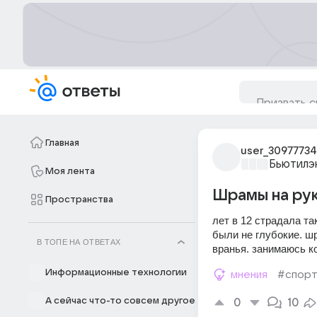
Главная
user_3097773
Бьютилэ
Моя лента
Шрамы на рук
Пространства
лет в 12 страдала та
были не глубокие. шр
В ТОПЕ НА ОТВЕТАХ
вранья. занимаюсь к
Информационные технологии
мнения
#спор
А сейчас что-то совсем другое
0
10