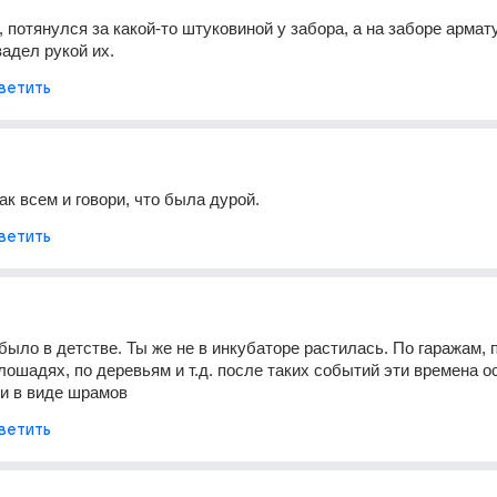
 потянулся за какой-то штуковиной у забора, а на заборе армату
задел рукой их.
ветить
ак всем и говори, что была дурой.
ветить
было в детстве. Ты же не в инкубаторе растилась. По гаражам, п
лошадях, по деревьям и т.д. после таких событий эти времена о
и в виде шрамов
ветить