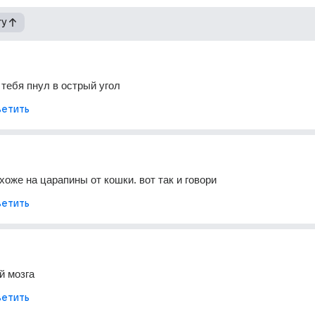
гу
 тебя пнул в острый угол
етить
хоже на царапины от кошки. вот так и говори
етить
й мозга
етить