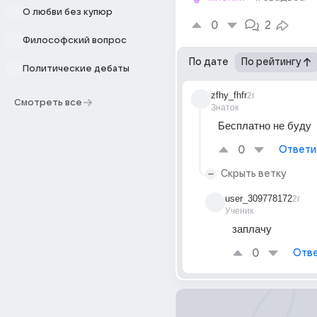
О любви без купюр
0
2
Философский вопрос
По дате
По рейтингу
Политические дебаты
zfhy_fhfr
2г
Смотреть все
Знаток
Бесплатно не буду
0
Ответи
Скрыть ветку
user_309778172
2г
Ученик
заплачу
0
Отве