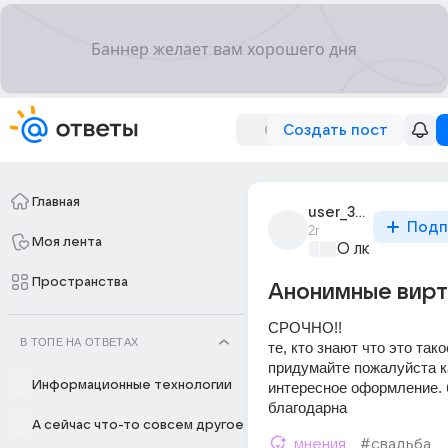
Создать пост
Главная
user_309778172
Подп
2г
Моя лента
О любви без 
Пространства
Анонимные вирт
СРОЧНО!!
В ТОПЕ НА ОТВЕТАХ
те, кто знают что это такое
придумайте пожалуйста к
Информационные технологии
интересное оформление. 
благодарна
А сейчас что-то совсем другое
мнения
#свадьба