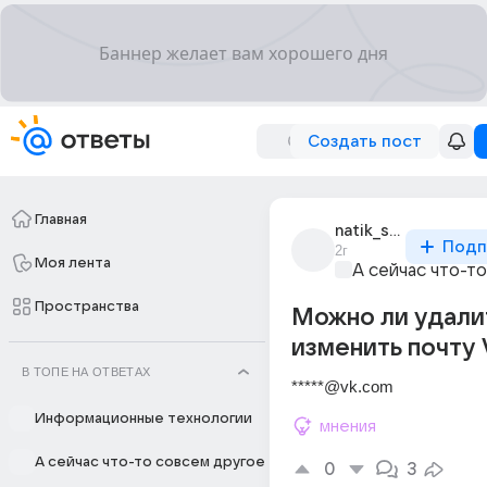
Создать пост
Главная
natik_spinatic
Подп
2г
Моя лента
А сейчас что-т
Пространства
Можно ли удали
изменить почту 
В ТОПЕ НА ОТВЕТАХ
*****@vk.com
Информационные технологии
мнения
А сейчас что-то совсем другое
0
3