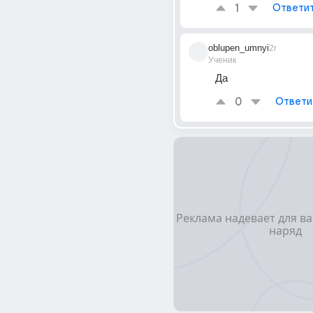
1
Ответи
oblupen_umnyi
2г
Ученик
Да
0
Ответи