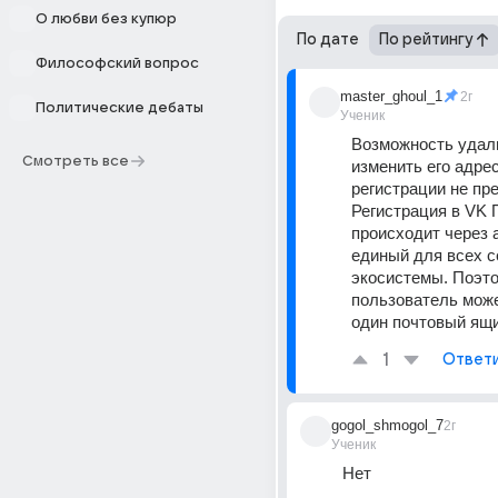
О любви без купюр
По дате
По рейтингу
Философский вопрос
master_ghoul_1
2г
Политические дебаты
Ученик
Возможность удали
Смотреть все
изменить его адрес
регистрации не пре
Регистрация в VK П
происходит через а
единый для всех с
экосистемы. Поэто
пользователь може
один почтовый ящ
1
Ответ
gogol_shmogol_7
2г
Ученик
Нет