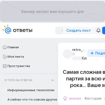
Создать пост
Главная
retro_pompidu
Подп
2г
Моя лента
Киномания
+2
Пространства
Самая сложная 
партия за всю
В ТОПЕ НА ОТВЕТАХ
рока... Ваше
Информационные технологии
мнения
#история
А сейчас что-то совсем другое