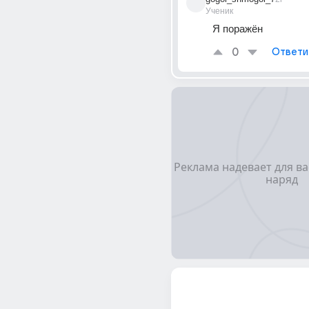
Ученик
Я поражён
0
Ответи