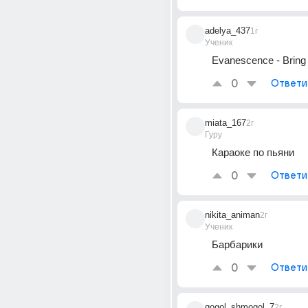
adelya_437
1г
Ученик
Evanescence - Bring 
0
Ответи
miata_167
2г
Гуру
Караоке по пьяни
0
Ответи
nikita_animan
2г
Ученик
Барбарики
0
Ответи
gogol_shmogol_7
2г