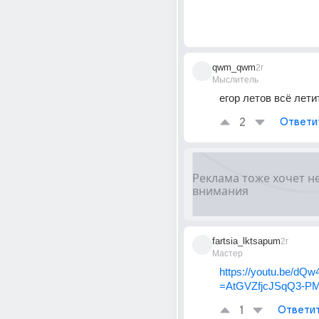
qwm_qwm
2г
Мыслитель
егор летов всё лети
2
Ответи
fartsia_lktsapum
2г
Мастер
https://youtu.be/d
=AtGVZfjcJSqQ3-P
1
Ответи