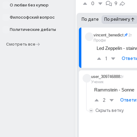
0
9
О любви без купюр
Философский вопрос
По дате
По рейтингу
Политические дебаты
vincent_benedict
2г
Профи
Смотреть все
Led Zeppelin - stai
1
Ответ
user_309746888
2г
Ученик
Rammstein - Sonne
2
Ответи
Скрыть ветку