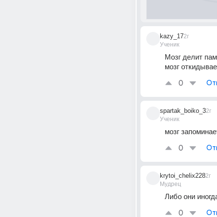
kazy_17
2г
Ученик
Мозг делит пам
мозг откидыва
0
От
spartak_boiko_3
2г
Ученик
мозг запоминае
0
От
krytoi_chelix228
2г
Мудрец
Либо они иногд
0
От