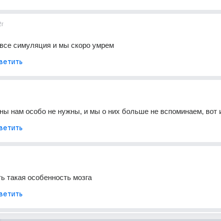
2г
 все симуляция и мы скоро умрем
ветить
сны нам особо не нужны, и мы о них больше не вспоминаем, вот 
ветить
ть такая особенность мозга
ветить