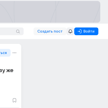
Создать пост
Войти
ться
зу же