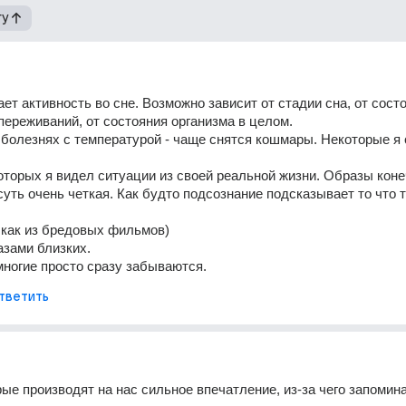
гу
ет активность во сне. Возможно зависит от стадии сна, от состо
 переживаний, от состояния организма в целом. 
болезнях с температурой - чаще снятся кошмары. Некоторые я с
оторых я видел ситуации из своей реальной жизни. Образы коне
суть очень четкая. Как будто подсознание подсказывает то что т
как из бредовых фильмов)
зами близких. 
многие просто сразу забываются.
тветить
рые производят на нас сильное впечатление, из-за чего запомин