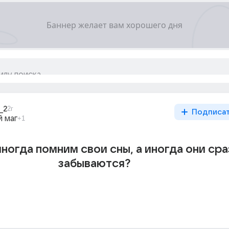
_2
2г
Подписа
 маг
+1
ногда помним свои сны, а иногда они сра
забываются?