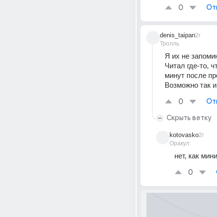
0
От
denis_taipan
2г
Тролль
Я их не запоми
Читал где-то, ч
минут после пр
Возможно так и
0
От
Скрыть ветку
kotovasko
2г
Оракул
нет, как мин
0