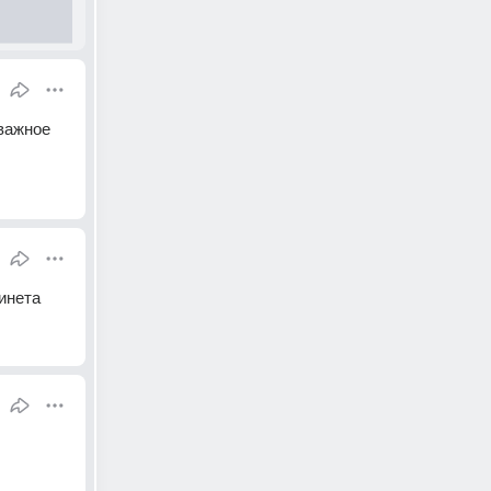
важное 
 инета