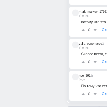
mark_markov_1756
Ученик
потому что это
0
От
valia_ponomarev
2г
Ученик
Скорее всего, 
0
От
neo_391
2г
Гуру
По тому что ес
0
От