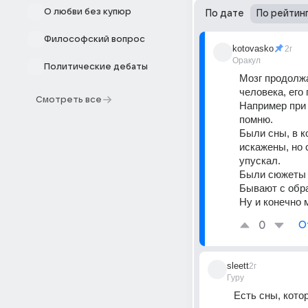
О любви без купюр
По дате
По рейтин
Философский вопрос
kotovasko
2г
Оракул
Политические дебаты
Мозг продолжа
человека, его
Смотреть все
Например при 
помню. 
Были сны, в к
искажены, но 
упускал.
Были сюжеты 
Бывают с обра
Ну и конечно 
0
О
sleett
2г
Гуру
Есть сны, кото