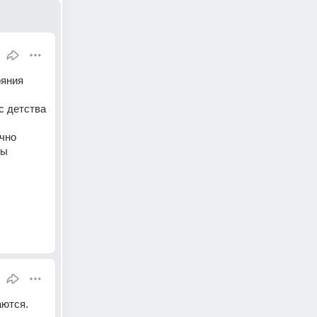
яния 
 детства 
чно 
ы 
аются.