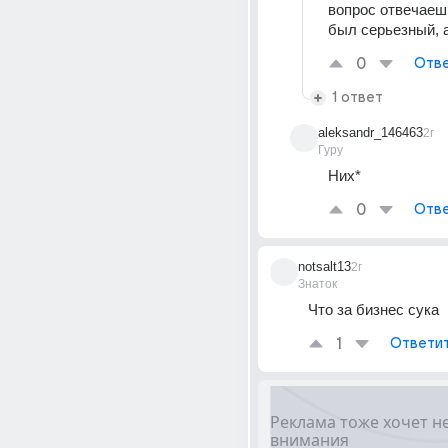
вопрос отвечаеш
был серьезный, 
0
Отве
1 ответ
aleksandr_146463
2г
Гуру
Них*
0
Отве
notsalt13
2г
Знаток
Что за бизнес сука
1
Ответи