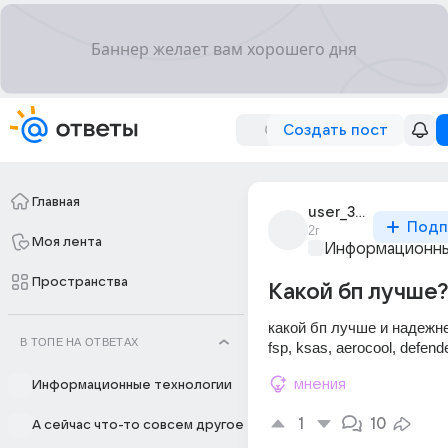
Создать пост
Главная
user_309102296
Подп
2г
Моя лента
Информационны
Пространства
Какой бп лучше?
какой бп лучше и надежн
В ТОПЕ НА ОТВЕТАХ
fsp, ksas, aerocool, defende
мнения
Информационные технологии
1
10
А сейчас что-то совсем другое