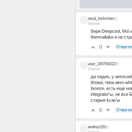
rasul_kishchiev
2г
Ученик
бери Deepcool, Msi и
thermaltake и не ст
0
Ответи
user_193756322
2г
Ученик
да ладно, у aerocool
блоки, типа aero whit
bronze, есть еще но
integrator'ы, не все 
старые kcas'ы
0
Ответи
andrey220
2г