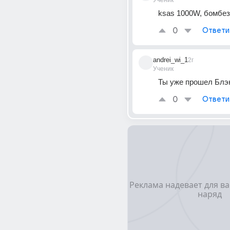
Ученик
ksas 1000W, бомбез
0
Ответи
andrei_wi_1
2г
Ученик
Ты уже прошел Блэк
0
Ответи